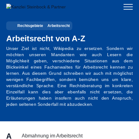
Zum
Inhalt
springen
Rechtsgebiete
Arbeitsrecht
Startseite
Arbeitsrecht von A-Z
Kanzlei
Unser Ziel ist nicht, Wikipedia zu ersetzen. Sondern wir
möchten unseren Mandanten wie auch Lesern die
Team
Möglichkeit geben, verschiedene Situationen aus dem
Blickwinkel eines Fachanwaltes für Arbeitsrecht kennen zu
Standorte
lernen. Aus diesem Grund schreiben wir auch mit möglichst
wenigen Fachbegriffen, sondern bemühen uns um klare,
verständliche Sprache. Eine Rechtsberatung im konkreten
Rechtsgebiete
Einzelfall kann dies aber ebenfalls nicht ersetzen, die
Erläuterungen haben insofern auch nicht den Anspruch,
Steuerberatung
jeden seltenen Sonderfall mit abzudecken.
Stellenangebote
A
Abmahnung im Arbeitsrecht