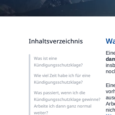
Wa
Inhaltsverzeichnis
Ein
Was ist eine
dam
Kündigungsschutzklage?
ins
noc
Wie viel Zeit habe ich für eine
Kündigungsschutzklage?
Ein
vor
Was passiert, wenn ich die
aus
Kündigungsschutzklage gewinne?
Arb
Arbeite ich dann ganz normal
nic
weiter?