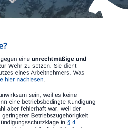
e?
h gegen eine
unrechtmäßige
und
ur Wehr zu setzen. Sie dient
utzes eines Arbeitnehmers. Was
e hier nachlesen
.
nwirksam sein, weil es keine
enn eine betriebsbedingte Kündigung
l aber fehlerhaft war, weil der
 geringerer Betriebszugehörigkeit
e Kündigungsschutzklage in
§ 4