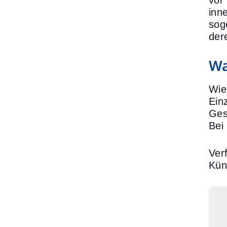
vor
inn
sog
der
Wa
Wie
Ein
Ges
Bei
Ver
Kün