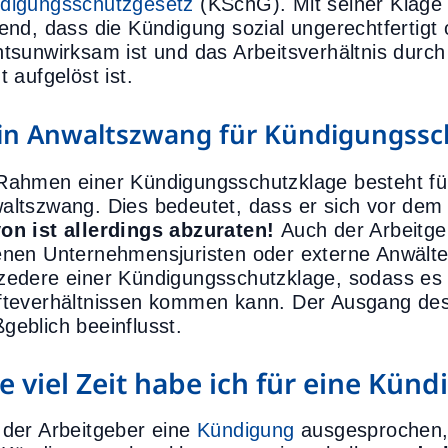
digungsschutzgesetz
(KSchG). Mit seiner Klage
tend, dass die Kündigung sozial ungerechtfertig
htsunwirksam ist und das Arbeitsverhältnis dur
t aufgelöst ist.
in Anwaltszwang für Kündigungssc
Rahmen einer Kündigungsschutzklage besteht fü
altszwang. Dies bedeutet, dass er sich vor dem A
on ist allerdings abzuraten!
Auch der Arbeitge
enen Unternehmensjuristen oder externe Anwälte
zedere einer Kündigungsschutzklage, sodass es
fteverhältnissen kommen kann. Der Ausgang de
geblich beeinflusst.
e viel Zeit habe ich für eine Kün
 der Arbeitgeber eine
Kündigung
ausgesprochen, s