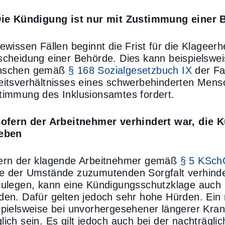
Die Kündigung ist nur mit Zustimmung einer
gewissen Fällen beginnt die Frist für die Klagee
scheidung einer Behörde. Dies kann beispielswe
nschen gemäß
§ 168 Sozialgesetzbuch IX
der Fal
eitsverhältnisses eines schwerbehinderten Mens
timmung des Inklusionsamtes fordert.
Sofern der Arbeitnehmer verhindert war, die
eben
ern der klagende Arbeitnehmer gemäß
§ 5 KSc
e der Umstände zuzumutenden Sorgfalt verhindert
zulegen, kann eine Kündigungsschutzklage auch 
den. Dafür gelten jedoch sehr hohe Hürden. Ein 
spielsweise bei unvorhergesehener längerer Kran
lich sein. Es gilt jedoch auch bei der nachträgli