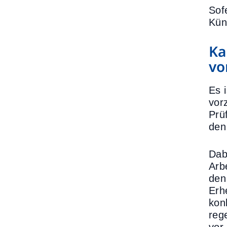
Sof
Kün
Ka
vo
Es 
vor
Prü
den
Dab
Arb
den
Erh
kon
reg