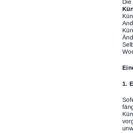
Die
Kün
Kün
And
Kün
Änd
Sel
Woc
Ein
1. 
Sof
fän
Kün
vor
unw