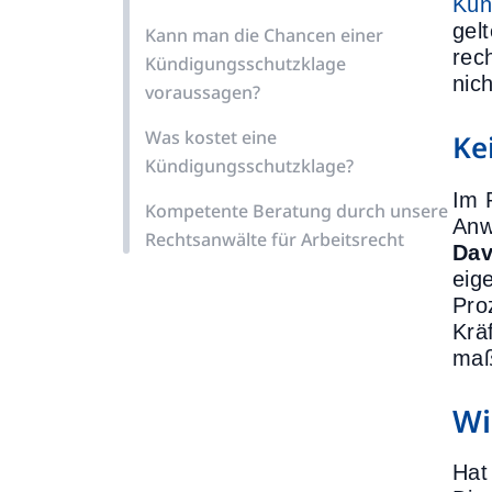
Kün
gel
Kann man die Chancen einer
rec
Kündigungsschutzklage
nich
voraussagen?
Was kostet eine
Ke
Kündigungsschutzklage?
Im 
Kompetente Beratung durch unsere
Anw
Rechtsanwälte für Arbeitsrecht
Dav
eig
Pro
Krä
maß
Wi
Hat