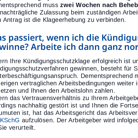
entsprechend muss
zwei Wochen nach Beheb
 nachträgliche Zulassung beim zuständigen Arbeit
 Antrag ist die Klageerhebung zu verbinden.
s passiert, wenn ich die Kündig
winne? Arbeite ich dann ganz no
ern Ihre Kündigungsschutzklage erfolgreich ist u
digungsschutzverfahren gewinnen, besteht für S
terbeschäftigungsanspruch. Dementsprechend m
herigen vertraglichen Arbeitsbedingungen weiter 
setzen und Ihnen den Arbeitslohn zahlen.
ern das Vertrauensverhältnis zu Ihrem Arbeitge
erdings nachhaltig gestört ist und Ihnen die Forts
umuten ist, hat das Arbeitsgericht das Arbeitsve
 KSchG
aufzulösen. Der Arbeitgeber wird infolg
ie verurteilt.