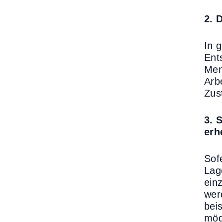
2. 
In 
Ent
Me
Arb
Zus
3. 
erh
Sof
Lag
ein
wer
bei
mög