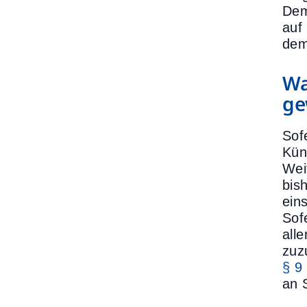
Dem
auf
dem
Wa
ge
Sof
Kün
Wei
bis
ein
Sof
all
zuz
§ 9
an S