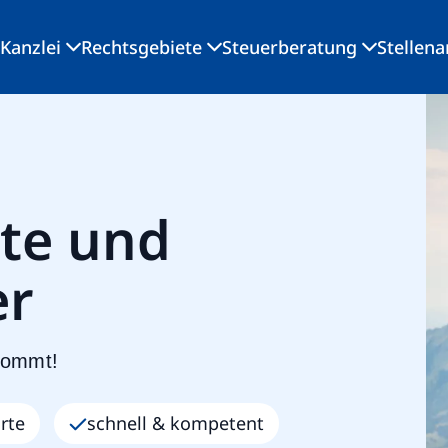
Kanzlei
Rechtsgebiete
Steuerberatung
Stellen
te und
er
kommt!
rte
schnell & kompetent