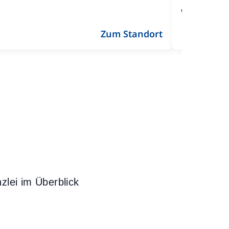
089 904
Zum Standort
lei im Überblick