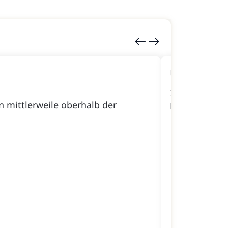
Umgangsre
Ihre Rechtsa
 mittlerweile oberhalb der
Familienrech