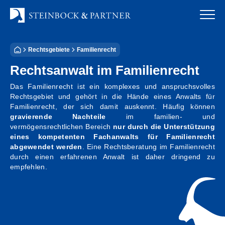
Zum
Inhalt
springen
Rechtsgebiete
Familienrecht
Startseite
Rechtsanwalt im Familienrecht
Kanzlei
Das Familienrecht ist ein komplexes und anspruchsvolles
Rechtsgebiet und gehört in die Hände eines Anwalts für
Team
Familienrecht, der sich damit auskennt. Häufig können
gravierende Nachteile
im familien- und
Standorte
vermögensrechtlichen Bereich
nur durch die Unterstützung
eines kompetenten Fachanwalts für Familienrecht
abgewendet werden
. Eine Rechtsberatung im Familienrecht
Rechtsgebiete
durch einen erfahrenen Anwalt ist daher dringend zu
empfehlen.
Steuerberatung
Stellenangebote