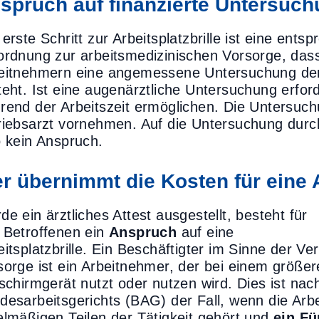
spruch auf finanzierte Untersuch
 erste Schritt zur Arbeitsplatzbrille ist eine ent
ordnung zur arbeitsmedizinischen Vorsorge, dass
eitnehmern eine angemessene Untersuchung d
teht. Ist eine augenärztliche Untersuchung erfor
rend der Arbeitszeit ermöglichen. Die Untersuc
riebsarzt vornehmen. Auf die Untersuchung durch
o kein Anspruch.
r übernimmt die Kosten für eine A
e ein ärztliches Attest ausgestellt, besteht für
 Betroffenen ein
Anspruch
auf eine
eitsplatzbrille. Ein Beschäftigter im Sinne der V
sorge ist ein Arbeitnehmer, der bei einem größere
dschirmgerät nutzt oder nutzen wird. Dies ist na
desarbeitsgerichts (BAG) der Fall, wenn die Arb
elmäßigen Teilen der Tätigkeit gehört und
ein Fü