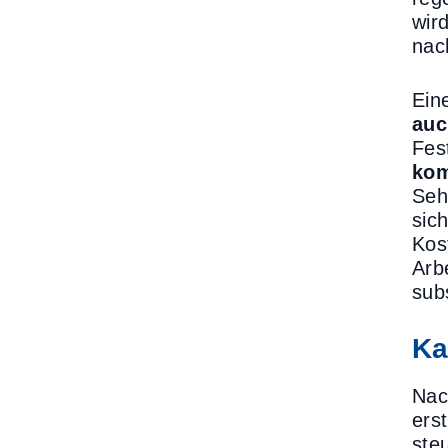
wir
nac
Ein
auc
Fes
kom
Seh
sic
Kos
Arb
subs
Ka
Nac
ers
ste