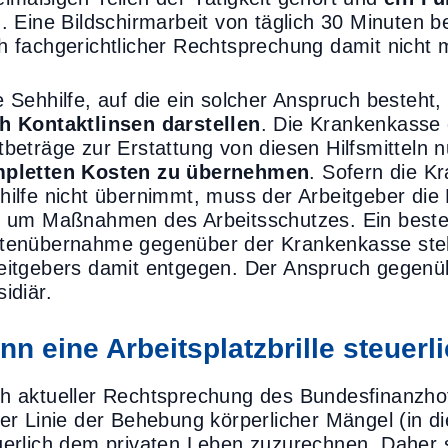
d. Eine Bildschirmarbeit von täglich 30 Minuten be
h fachgerichtlicher Rechtsprechung damit nicht 
e Sehhilfe, auf die ein solcher Anspruch besteht
h Kontaktlinsen darstellen
. Die Krankenkasse d
tbeträge zur Erstattung von diesen Hilfsmitteln 
pletten Kosten zu übernehmen
. Sofern die K
hilfe nicht übernimmt, muss der Arbeitgeber die 
h um Maßnahmen des Arbeitsschutzes. Ein best
tenübernahme gegenüber der Krankenkasse steht
eitgebers damit entgegen. Der Anspruch gegenüb
idiär.
nn eine Arbeitsplatzbrille steuer
h aktueller Rechtsprechung des Bundesfinanzhof
ter Linie der Behebung körperlicher Mängel (in 
uerlich dem privaten Leben zuzurechnen. Daher 