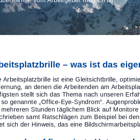
enübernahme vom Arbeitgeber möglich ist.
beitsplatzbrille – was ist das eige
 Arbeitsplatzbrille ist eine Gleitsichtbrille, optimi
fernung, an denen die Arbeitenden am Arbeitspl
figsten stellt sich das Thema nach unseren Erfa
 so genannte „Office-Eye-Syndrom“. Augenprobl
 mehreren Stunden täglichem Blick auf Monitore 
chrieben samt Ratschlägen zum Beispiel bei de
et sich der Hinweis, das eine Bildschirmarbeitspla