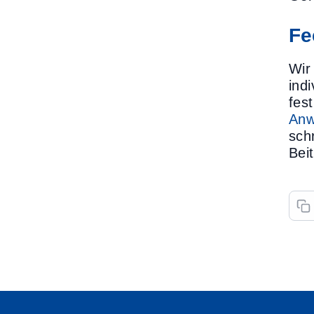
Fe
Wir
ind
fes
Anw
sch
Bei