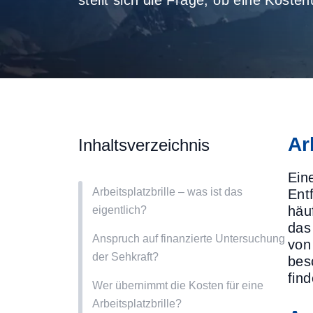
stellt sich die Frage, ob eine Kost
Ar
Inhaltsverzeichnis
Eine
Arbeitsplatzbrille – was ist das
Ent
häu
eigentlich?
das
Anspruch auf finanzierte Untersuchung
von
der Sehkraft?
bes
find
Wer übernimmt die Kosten für eine
Arbeitsplatzbrille?