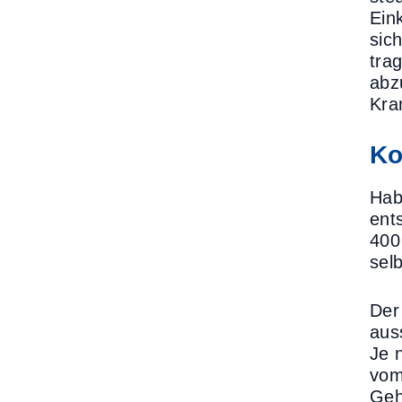
Ein
sic
tra
abz
Kra
Ko
Hab
ents
400
sel
Der
aus
Je 
vom
Geh