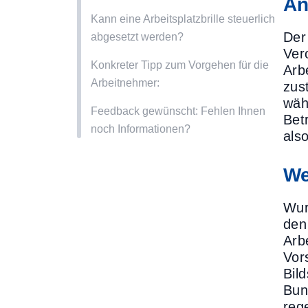
An
Kann eine Arbeitsplatzbrille steuerlich
Der
abgesetzt werden?
Ver
Konkreter Tipp zum Vorgehen für die
Arb
Arbeitnehmer:
zus
wäh
Feedback gewünscht: Fehlen Ihnen
Bet
noch Informationen?
als
We
Wurd
den
Arb
Vor
Bil
Bun
reg