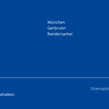
München
Gerbrunn
Randersacker
Sitemap
I
behalten.