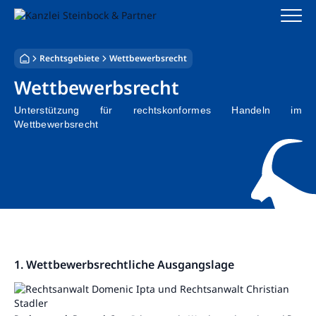
Zum
Inhalt
springen
Rechtsgebiete
Wettbewerbsrecht
Startseite
Wettbewerbsrecht
Kanzlei
Unterstützung für rechtskonformes Handeln im
Wettbewerbsrecht
Team
Standorte
Rechtsgebiete
Steuerberatung
1. Wettbewerbsrechtliche Ausgangslage
Stellenangebote