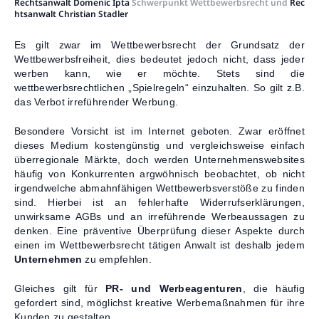
Rechtsanwalt Domenic Ipta
Schwerpunkt Wettbewerbsrecht und
Rec
Kontakt
htsanwalt Christian Stadler
Es gilt zwar im Wettbewerbsrecht der Grundsatz der
Wettbewerbsfreiheit, dies bedeutet jedoch nicht, dass jeder
werben kann, wie er möchte. Stets sind die
wettbewerbsrechtlichen „Spielregeln“ einzuhalten. So gilt z.B.
das Verbot irreführender Werbung.
Besondere Vorsicht ist im Internet geboten. Zwar eröffnet
dieses Medium kostengünstig und vergleichsweise einfach
überregionale Märkte, doch werden Unternehmenswebsites
häufig von Konkurrenten argwöhnisch beobachtet, ob nicht
irgendwelche abmahnfähigen Wettbewerbsverstöße zu finden
sind. Hierbei ist an fehlerhafte Widerrufserklärungen,
unwirksame AGBs und an irreführende Werbeaussagen zu
denken. Eine präventive Überprüfung dieser Aspekte durch
einen im Wettbewerbsrecht tätigen Anwalt ist deshalb jedem
Unternehmen
zu empfehlen.
Gleiches gilt für
PR- und Werbeagenturen
, die häufig
gefordert sind, möglichst kreative Werbemaßnahmen für ihre
Kunden zu gestalten.