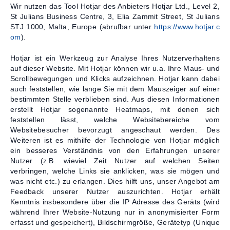
Wir nutzen das Tool Hotjar des Anbieters Hotjar Ltd., Level 2,
St Julians Business Centre, 3, Elia Zammit Street, St Julians
STJ 1000, Malta, Europe (abrufbar unter
https://www.hotjar.c
om
).
Hotjar ist ein Werkzeug zur Analyse Ihres Nutzerverhaltens
auf dieser Website. Mit Hotjar können wir u.a. Ihre Maus- und
Scrollbewegungen und Klicks aufzeichnen. Hotjar kann dabei
auch feststellen, wie lange Sie mit dem Mauszeiger auf einer
bestimmten Stelle verblieben sind. Aus diesen Informationen
erstellt Hotjar sogenannte Heatmaps, mit denen sich
feststellen lässt, welche Websitebereiche vom
Websitebesucher bevorzugt angeschaut werden. Des
Weiteren ist es mithilfe der Technologie von Hotjar möglich
ein besseres Verständnis von den Erfahrungen unserer
Nutzer (z.B. wieviel Zeit Nutzer auf welchen Seiten
verbringen, welche Links sie anklicken, was sie mögen und
was nicht etc.) zu erlangen. Dies hilft uns, unser Angebot am
Feedback unserer Nutzer auszurichten. Hotjar erhält
Kenntnis insbesondere über die IP Adresse des Geräts (wird
während Ihrer Website-Nutzung nur in anonymisierter Form
erfasst und gespeichert), Bildschirmgröße, Gerätetyp (Unique