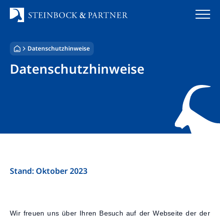
Zum
Inhalt
springen
Datenschutzhinweise
Startseite
Datenschutzhinweise
Kanzlei
Team
Standorte
Rechtsgebiete
Steuerberatung
Stand: Oktober 2023
Stellenangebote
Wir freuen uns über Ihren Besuch auf der Webseite der der