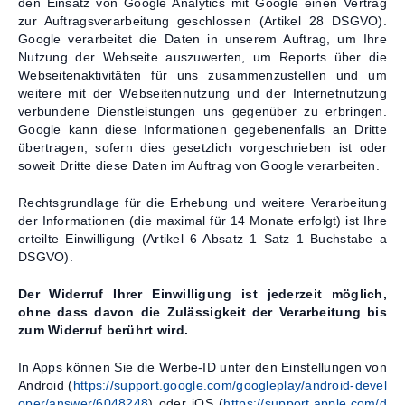
den Einsatz von Google Analytics mit Google einen Vertrag
zur Auftragsverarbeitung geschlossen (Artikel 28 DSGVO).
Google verarbeitet die Daten in unserem Auftrag, um Ihre
Nutzung der Webseite auszuwerten, um Reports über die
Webseitenaktivitäten für uns zusammenzustellen und um
weitere mit der Webseitennutzung und der Internetnutzung
verbundene Dienstleistungen uns gegenüber zu erbringen.
Google kann diese Informationen gegebenenfalls an Dritte
übertragen, sofern dies gesetzlich vorgeschrieben ist oder
soweit Dritte diese Daten im Auftrag von Google verarbeiten.
Rechtsgrundlage für die Erhebung und weitere Verarbeitung
der Informationen (die maximal für 14 Monate erfolgt) ist Ihre
erteilte Einwilligung (Artikel 6 Absatz 1 Satz 1 Buchstabe a
DSGVO).
Der Widerruf Ihrer Einwilligung ist jederzeit möglich,
ohne dass davon die Zulässigkeit der Verarbeitung bis
zum Widerruf berührt wird.
In Apps können Sie die Werbe-ID unter den Einstellungen von
Android (
https://support.google.com/googleplay/android-devel
oper/answer/6048248
) oder iOS (
https://support.apple.com/d