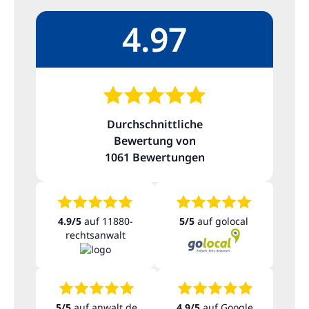
Kontakt
4.97
Durchschnittliche
Bewertung von
1061 Bewertungen
4.9/5
auf 11880-
5/5
auf golocal
rechtsanwalt
5/5
auf anwalt.de
4.9/5
auf Google