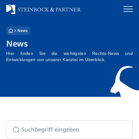
Zum
Inhalt
springen
News
Startseite
News
Kanzlei
Hier finden Sie die wichtigsten Rechts-News und
Entwicklungen von unserer Kanzlei im Überblick.
Team
Standorte
Rechtsgebiete
Steuerberatung
Stellenangebote