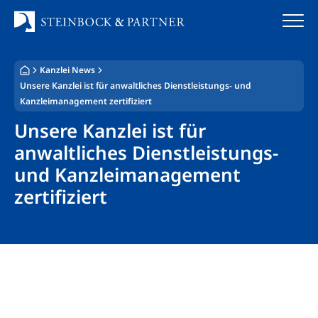
Zum
Inhalt
springen
Kanzlei News
Startseite
Unsere Kanzlei ist für anwaltliches Dienstleistungs- und
Kanzleimanagement zertifiziert
Kanzlei
Unsere Kanzlei ist für
Team
anwaltliches Dienstleistungs-
und Kanzleimanagement
Standorte
zertifiziert
Rechtsgebiete
Steuerberatung
Stellenangebote