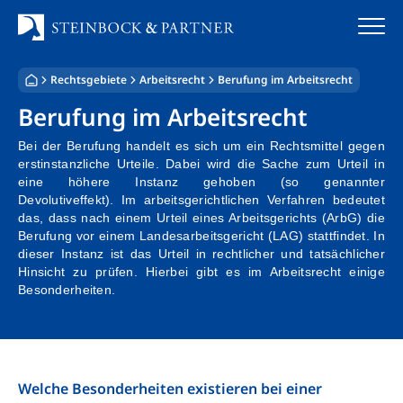
Zum
Inhalt
springen
Rechtsgebiete
Arbeitsrecht
Berufung im Arbeitsrecht
Startseite
Berufung im Arbeitsrecht
Kanzlei
Bei der Berufung handelt es sich um ein Rechtsmittel gegen
erstinstanzliche Urteile. Dabei wird die Sache zum Urteil in
Team
eine höhere Instanz gehoben (so genannter
Devolutiveffekt). Im arbeitsgerichtlichen Verfahren bedeutet
das, dass nach einem Urteil eines Arbeitsgerichts (ArbG) die
Standorte
Berufung vor einem Landesarbeitsgericht (LAG) stattfindet. In
dieser Instanz ist das Urteil in rechtlicher und tatsächlicher
Rechtsgebiete
Hinsicht zu prüfen. Hierbei gibt es im Arbeitsrecht einige
Besonderheiten.
Steuerberatung
Stellenangebote
Welche Besonderheiten existieren bei einer