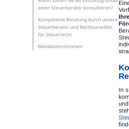
Wann sollten Sie als Existenzgründer
Ein
einen Steuerberater konsultieren?
Vor
Ihr
Kompetente Beratung durch unsere
För
Steuerberater und Rechtsanwälte
Ber
für Steuerrecht
Ste
ind
Mandantenstimmen
str
Ko
Re
In 
kom
un
ste
Ste
fin