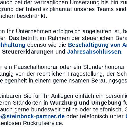
 auch bei der vertraglichen Umsetzung bis hin z
grund der Interdisziplinarität unseres Teams sind
nchen beschränkt.
n Ihr Unternehmen erfolgreich angelaufen ist, be
ter. Das betrifft im Rahmen der steuerlichen Be
hhaltung
ebenso wie die
Beschäftigung von A
 Steuererklärungen
und
Jahresabschlüssen
.
r ein Pauschalhonorar oder ein Stundenhonorar w
ängig von der rechtlichen Fragestellung, der Sc
elegenheit in einem gemeinsamen Beratungsges
einbaren Sie für Ihr Anliegen einfach ein persönl
eren Standorten in
Würzburg und Umgebung
f
 auch gerne bundesweit online oder telefonisch. 
o@steinbock-partner.de
oder telefonisch unter
tenlosen Rückrufservice.