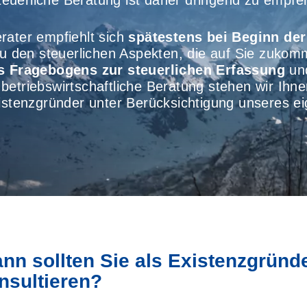
euerliche Beratung ist daher dringend zu empfe
rater empfiehlt sich
spätestens bei Beginn der
zu den steuerlichen Aspekten, die auf Sie zukom
s Fragebogens zur steuerlichen Erfassung
und
e betriebswirtschaftliche Beratung stehen wir Ihn
xistenzgründer unter Berücksichtigung unseres e
nn sollten Sie als Existenzgründ
nsultieren?