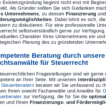
e Existenzgründung beginnt nicht erst mit Beginn 
feld. Als Gründer sollten Sie sich Gedanken ma
es Unternehmens
, zu dessen
Finanzierung
un
derungsmöglichkeiten
. Dabei lohnt es sich, d
atern zu diskutieren. Für eine professionelle Un
uerrecht selbstverständlich gerne zur Verfügung
ividuellen Charakter Ihres Unternehmens ein und
ategischen Planung des zu gründenden Unterne
mpetente Beratung durch unsere 
chtsanwälte für Steuerrecht
steuerrechtlichen Fragestellungen sind wir gern
petent an Ihrer Seite. Mit unserem
interdiszip
d
Steuerberatern
beraten wir Sie umfassend zu Ih
hen Ihnen sowohl Fachanwälte und Anwälte für
G
uerberater
zur Verfügung, die für Sie die
optima
den und Ihnen
Finanzierungs- und Fördermögli