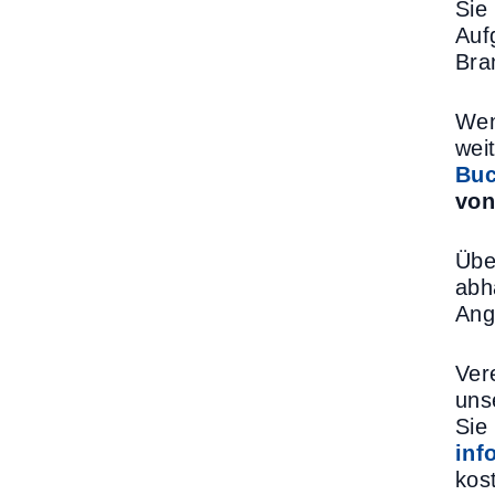
Sie
Auf
Bra
Wen
wei
Buc
von
Übe
abh
Ang
Ver
uns
Sie
inf
kos