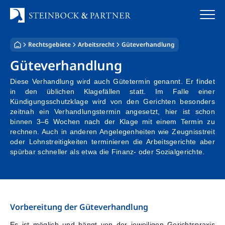
Zum
Inhalt
springen
Rechtsgebiete
Arbeitsrecht
Güteverhandlung
Startseite
Güteverhandlung
Kanzlei
Diese Verhandlung wird auch Gütetermin genannt. Er findet
in den üblichen Klagefällen statt. Im Falle einer
Team
Kündigungsschutzklage wird von den Gerichten besonders
zeitnah ein Verhandlungstermin angesetzt, hier ist schon
binnen 3–6 Wochen nach der Klage mit einem Termin zu
Standorte
rechnen. Auch in anderen Angelegenheiten wie Zeugnisstreit
oder Lohnstreitigkeiten terminieren die Arbeitsgerichte aber
Rechtsgebiete
spürbar schneller als etwa die Finanz- oder Sozialgerichte.
Steuerberatung
Stellenangebote
Vorbereitung der Güteverhandlung
Es ist möglich und hängt von der jeweiligen Gerichtspraxis