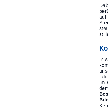
Dab
ber
auf
Ste
ste
sti
Ko
In 
kom
uns
tät
Im 
dem
Bes
Bil
Ken