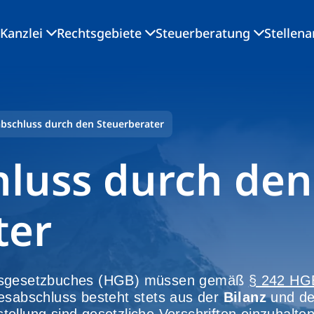
Kanzlei
Rechtsgebiete
Steuerberatung
Stellen
abschluss durch den Steuerberater
hluss durch den
ter
lsgesetzbuches (HGB) müssen gemäß
§ 242 HG
resabschluss besteht stets aus der
Bilanz
und d