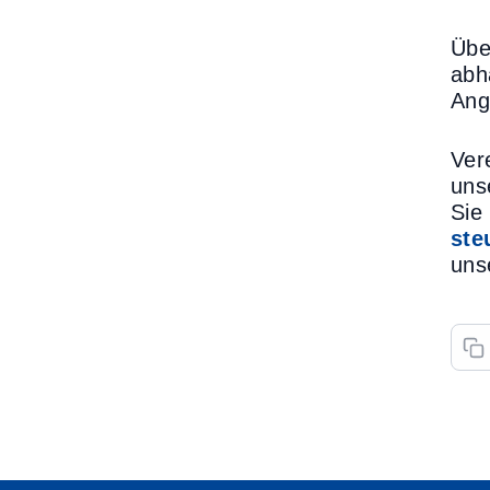
Übe
abh
Ang
Ver
uns
Sie
ste
uns