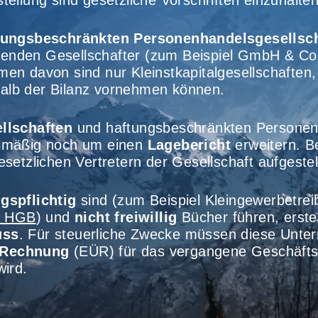
tellung sind gesetzliche Vorschriften einzuhalten
tungsbeschränkten Personenhandelsgesellsc
aftenden Gesellschafter (zum Beispiel GmbH & Co
n davon sind nur Kleinstkapitalgesellschaften, 
alb der Bilanz vornehmen können.
llschaften
und haftungsbeschränkten Personen
elmäßig noch um einen
Lagebericht
erweitern. Be
etzlichen Vertretern der Gesellschaft aufgestell
gspflichtig
sind (zum Beispiel Kleingewerbetreib
a HGB
) und
nicht freiwillig
Bücher führen, erste
uss
. Für steuerliche Zwecke müssen diese Unter
-Rechnung
(EÜR) für das vergangene Geschäftsja
wird.