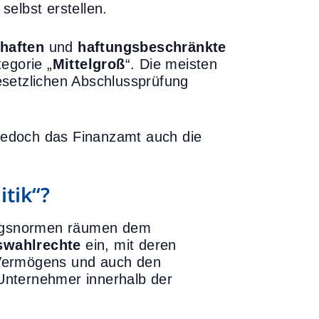
elbst erstellen.
chaften
und
haftungsbeschränkte
egorie „
Mittelgroß
“. Die meisten
esetzlichen Abschlussprüfung
jedoch das Finanzamt auch die
itik“?
rungsnormen räumen dem
swahlrechte
ein, mit deren
 Vermögens und auch den
Unternehmer innerhalb der