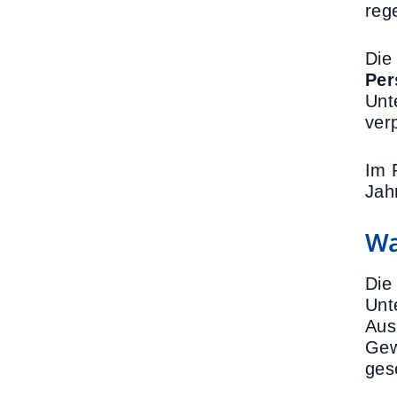
reg
Di
Per
Unt
verp
Im
Jah
Wa
Die
Unt
Aus
Gew
ges