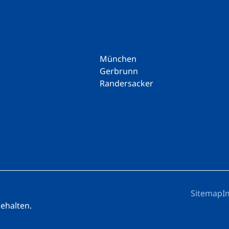
München
Gerbrunn
Randersacker
Sitemap
I
behalten.