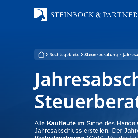
Zum
Inhalt
springen
Rechtsgebiete
Steuerberatung
Jahres
Jahresabsc
Steuerbera
Alle
Kaufleute
im Sinne des Hande
Jahresabschluss erstellen. Der Jah