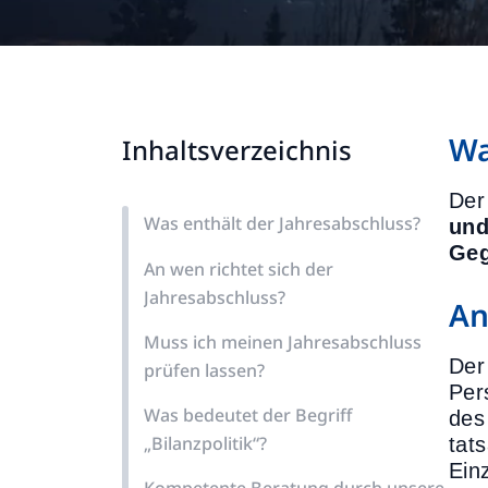
Wa
Inhaltsverzeichnis
Der
Was enthält der Jahresabschluss?
und
Geg
An wen richtet sich der
Jahresabschluss?
An
Muss ich meinen Jahresabschluss
Der
prüfen lassen?
Per
Was bedeutet der Begriff
des
„Bilanzpolitik“?
tat
Ein