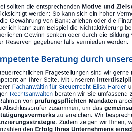
ei sollten die entsprechenden
Motive und Ziels
ücksichtigt werden: So kann sich ein hoher Vermö
 die Gewährung von Bankdarlehen oder die Finan
uerlich kann zum Beispiel die Nichtaktivierung 
uerlichen Gewinn senken oder durch die Bildung
ller Reserven gegebenenfalls vermieden werden.
mpetente Beratung durch unsere
steuerrechtlichen Fragestellungen sind wir gern
petent an Ihrer Seite. Mit unserem
interdiszip
erer
Fachanwältin für Steuerrecht Elisa Härder
u
igen
Rechtsanwälten
beraten wir Sie umfassend z
Rahmen von
prüfungspflichten Mandaten
arbei
 Abschlussprüfer zusammen, um das
gemeinsa
tätigungsvermerks
zu erreichen. Wir bespreche
anzierungsstrategie
. Zudem zeigen wir Ihnen, wi
nzahlen den
Erfolg Ihres Unternehmens einsc