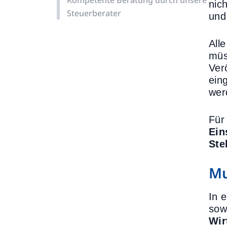
Kompetente Beratung durch unsere
nic
Steuerberater
und
All
müs
Ver
ein
wer
Für
Ein
Ste
Mu
In 
sow
Wir