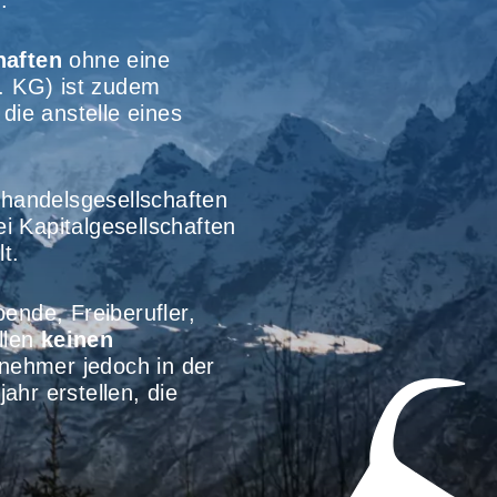
.
haften
ohne eine
. KG) ist zudem
die anstelle eines
handelsgesellschaften
i Kapitalgesellschaften
t.
ende, Freiberufler,
llen
keinen
nehmer jedoch in der
hr erstellen, die