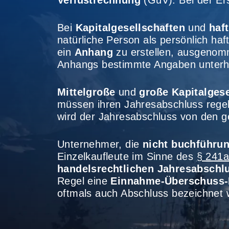
Verlustrechnung
(GuV). Bei der Ers
Bei
Kapitalgesellschaften
und
haf
natürliche Person als persönlich h
ein
Anhang
zu erstellen, ausgenomme
Anhangs bestimmte Angaben unterh
Mittelgroße
und
große Kapitalgese
müssen ihren Jahresabschluss reg
wird der Jahresabschluss von den ges
Unternehmer, die
nicht buchführun
Einzelkaufleute im Sinne des
§ 241
handelsrechtlichen Jahresabschl
Regel eine
Einnahme-Überschuss
oftmals auch Abschluss bezeichnet 