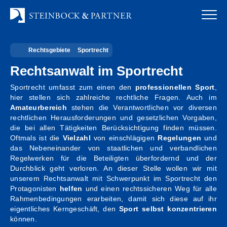
Zum
Inhalt
springen
Rechtsgebiete
Sportrecht
Startseite
Rechtsanwalt im Sportrecht
Kanzlei
Sportrecht umfasst zum einen den
professionellen Sport
,
hier stellen sich zahlreiche rechtliche Fragen. Auch im
Team
Amateurbereich
stehen die Verantwortlichen vor diversen
rechtlichen Herausforderungen und gesetzlichen Vorgaben,
Standorte
die bei allen Tätigkeiten Berücksichtigung finden müssen.
Oftmals ist die
Vielzahl
von einschlägigen
Regelungen
und
das Nebeneinander von staatlichen und verbandlichen
Rechtsgebiete
Regelwerken für die Beteiligten überfordernd und der
Durchblick geht verloren. An dieser Stelle wollen wir mit
Steuerberatung
unserem Rechtsanwalt mit Schwerpunkt im Sportrecht den
Protagonisten
helfen
und einen rechtssicheren Weg für alle
Rahmenbedingungen erarbeiten, damit sich diese auf ihr
Stellenangebote
eigentliches Kerngeschäft, den
Sport selbst konzentrieren
können.