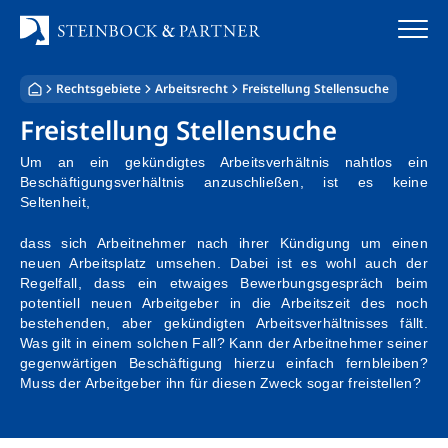
Zum
Inhalt
springen
Rechtsgebiete
Arbeitsrecht
Freistellung Stellensuche
Startseite
Freistellung Stellensuche
Kanzlei
Um an ein gekündigtes Arbeitsverhältnis nahtlos ein
Beschäftigungsverhältnis anzuschließen, ist es keine
Team
Seltenheit,
dass sich Arbeitnehmer nach ihrer Kündigung um einen
Standorte
neuen Arbeitsplatz umsehen. Dabei ist es wohl auch der
Regelfall, dass ein etwaiges Bewerbungsgespräch beim
Rechtsgebiete
potentiell neuen Arbeitgeber in die Arbeitszeit des noch
bestehenden, aber gekündigten Arbeitsverhältnisses fällt.
Steuerberatung
Was gilt in einem solchen Fall? Kann der Arbeitnehmer seiner
gegenwärtigen Beschäftigung hierzu einfach fernbleiben?
Muss der Arbeitgeber ihn für diesen Zweck sogar freistellen?
Stellenangebote