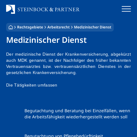
Zum
Inhalt
springen
Rechtsgebiete
Arbeitsrecht
Medizinischer Dienst
Startseite
Medizinischer Dienst
Kanzlei
Der medizinische Dienst der Krankenversicherung, abgekürzt
auch MDK genannt, ist der Nachfolger des früher bekannten
Team
Vertrauensarztes bzw. vertrauensärztlichen Dienstes in der
gesetzlichen Krankenversicherung.
Standorte
Die Tätigkeiten umfassen
Rechtsgebiete
Steuerberatung
Begutachtung und Beratung bei Einzelfällen, wenn
die Arbeitsfähigkeit wiederhergestellt werden soll
Stellenangebote
Begutachtung von Pflegebedürftigkeit