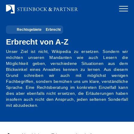
Zum
Inhalt
springen
Rechtsgebiete
Erbrecht
Startseite
Erbrecht von A-Z
Kanzlei
Unser Ziel ist nicht, Wikipedia zu ersetzen. Sondern wir
möchten unseren Mandanten wie auch Lesern die
Team
Möglichkeit geben, verschiedene Situationen aus dem
Blickwinkel eines Anwaltes kennen zu lernen. Aus diesem
Standorte
Grund schreiben wir auch mit möglichst wenigen
Fachbegriffen, sondern bemühen uns um klare, verständliche
Sprache. Eine Rechtsberatung im konkreten Einzelfall kann
Rechtsgebiete
dies aber ebenfalls nicht ersetzen, die Erläuterungen haben
insofern auch nicht den Anspruch, jeden seltenen Sonderfall
Steuerberatung
mit abzudecken.
Stellenangebote