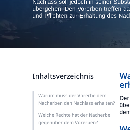
Nachlass soll jedoch in seiner Sub
übergehen. Den Vorerben treffen 
und Pflichten zur Erhaltung des Nac
Wa
Inhaltsverzeichnis
er
Warum muss der Vorerbe dem
Der
Nacherben den Nachlass erhalten?
übe
dem
Welche Rechte hat der Nacherbe
gegenüber dem Vorerben?
We