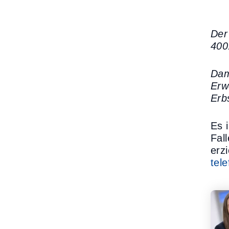
Der
400
Dam
Erw
Erb
Es 
Fal
erz
tel