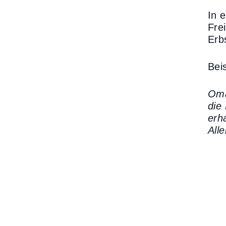
In 
Fre
Erb
Beis
Oma
die
erh
All