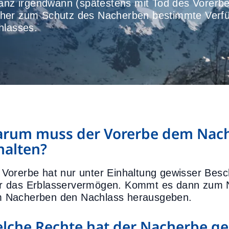
stanz irgendwann (spätestens mit Tod des Vorer
daher zum Schutz des Nacherben bestimmte Ver
hlasses.
rum muss der Vorerbe dem Nach
halten?
 Vorerbe hat nur unter Einhaltung gewisser Bes
r das Erblasservermögen. Kommt es dann zum N
 Nacherben den Nachlass herausgeben.
lche Rechte hat der Nacherbe g