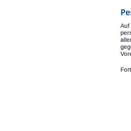
Pe
Auf
per
all
geg
Vor
For