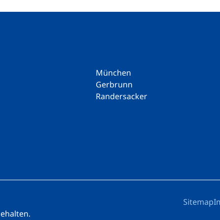
München
Gerbrunn
Randersacker
Sitemap
I
behalten.