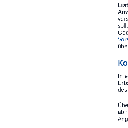
Lis
An
ver
sol
Ged
Vor
übe
Ko
In 
Erb
des
Übe
abh
Ang