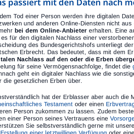
s passiert mit den Daten nach 
 dem Tod einer Person werden ihre digitalen Date
zwerken und anderen Online-Diensten nicht aus 
lmehr
bei dem Online-Anbieter
erhalten. Eine a
t es für den digitalen Nachlass einer verstorbene
scheidung des Bundesgerichtshofs unterliegt der
tschen Erbrecht. Das bedeutet, dass mit dem Er
italen Nachlass auf den oder die Erben über
elung für seine Vermögensnachfolge, findet die
nach geht ein digitaler Nachlass wie die sonst
r die gesetzlichen Erben über.
bstverständlich hat der Erblasser aber auch die 
einschaftliches Testament
oder einen
Erbvertra
eren Person zukommen zu lassen. Zudem besteht d
en einer Person seines Vertrauens eine
Vorsorg
erstützen Sie selbstverständlich gerne mit unse
r
Erstellung einer letztwilligen Verfügung
oder ein