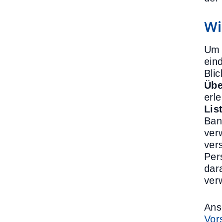
Wi
Um 
ein
Bli
Übe
erl
Lis
Ban
ver
ver
Per
dar
ver
Ans
Vor