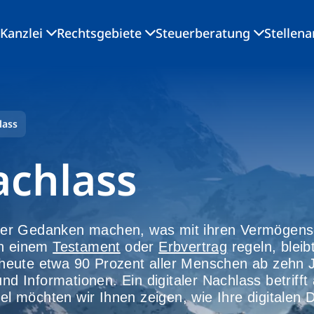
Kanzlei
Rechtsgebiete
Steuerberatung
Stellen
lass
achlass
ber Gedanken machen, was mit ihren Vermögen
in einem
Testament
oder
Erbvertrag
regeln, bleib
nd heute etwa 90 Prozent aller Menschen ab zehn 
und Informationen. Ein digitaler Nachlass betriff
kel möchten wir Ihnen zeigen, wie Ihre digitalen