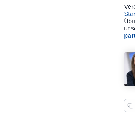
Ver
Sta
Übr
uns
par