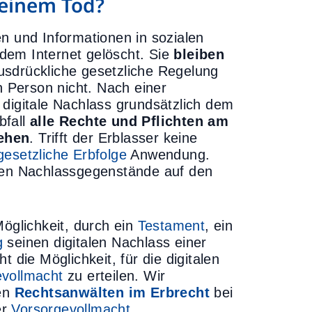
meinem Tod?
n und Informationen in sozialen
dem Internet gelöscht. Sie
bleiben
usdrückliche gesetzliche Regelung
n Person nicht. Nach einer
 digitale Nachlass grundsätzlich dem
bfall
alle Rechte und Pflichten am
gehen
. Trifft der Erblasser keine
gesetzliche Erbfolge
Anwendung.
igen Nachlassgegenstände auf den
Möglichkeit, durch ein
Testament
, ein
g
seinen digitalen Nachlass einer
ie Möglichkeit, für die digitalen
evollmacht
zu erteilen. Wir
ren
Rechtsanwälten im Erbrecht
bei
er
Vorsorgevollmacht
.