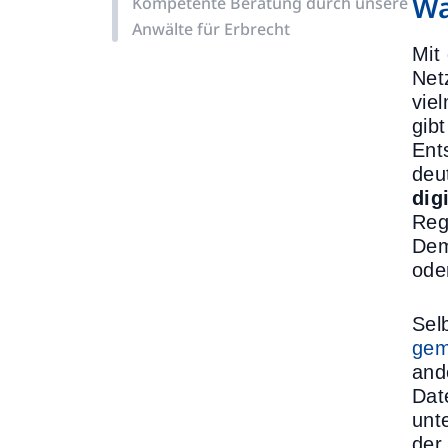
Wa
Kompetente Beratung durch unsere
Anwälte für Erbrecht
Mit
Net
vie
gib
Ent
deu
dig
Reg
Dem
ode
Sel
gem
and
Dat
unt
de