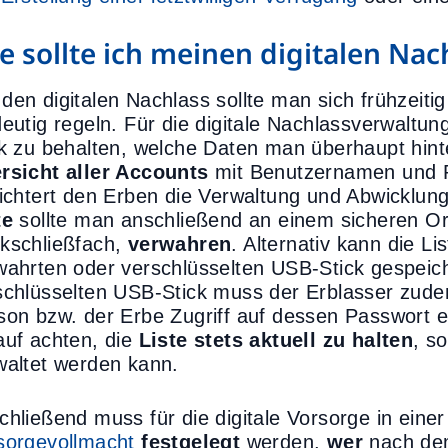
e sollte ich meinen digitalen Nac
den digitalen Nachlass sollte man sich frühzeiti
deutig regeln. Für die digitale Nachlassverwaltung
ck zu behalten, welche Daten man überhaupt hinte
rsicht aller Accounts
mit Benutzernamen und P
eichtert den Erben die Verwaltung und Abwicklung
te
sollte man anschließend an einem sicheren Or
kschließfach,
verwahren
. Alternativ kann die L
wahrten oder verschlüsselten USB-Stick gespeic
schlüsselten USB-Stick muss der Erblasser zude
son bzw. der Erbe Zugriff auf dessen Passwort e
auf achten, die
Liste stets aktuell zu halten
, s
waltet werden kann.
chließend muss für die digitale Vorsorge in eine
sorgevollmacht
festgelegt
werden,
wer
nach de