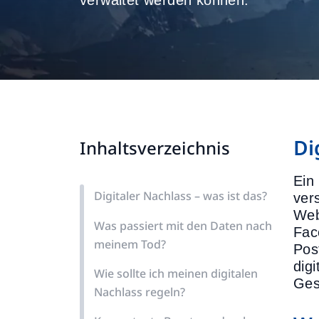
verwaltet werden können.
Di
Inhaltsverzeichnis
Ein
Digitaler Nachlass – was ist das?
ver
Web
Was passiert mit den Daten nach
Fac
meinem Tod?
Pos
digi
Wie sollte ich meinen digitalen
Ges
Nachlass regeln?