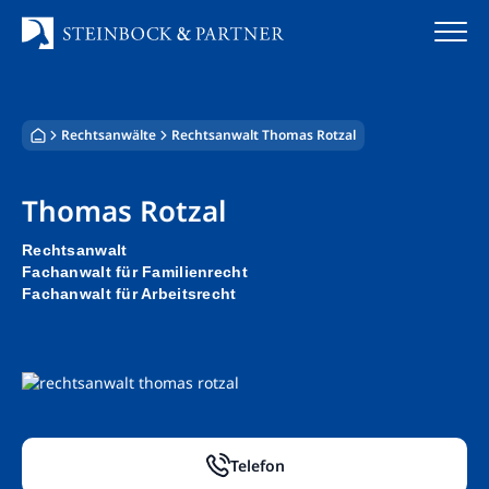
Zum
Inhalt
springen
Startseite
Rechtsanwälte
Rechtsanwalt Thomas Rotzal
Kanzlei
Thomas Rotzal
Team
Rechtsanwalt
Standorte
Fachanwalt für Familienrecht
Fachanwalt für Arbeitsrecht
Rechtsgebiete
Steuerberatung
Stellenangebote
Telefon