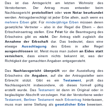
Das ist das Amtsgericht am letzten Wohnsitz des
Verstorbenen. Der Antrag muss entweder beim
Nachlassgericht
protokolliert
oder
vom Notar beurkundet
werden. Antragsberechtigt ist jeder Erbe allein, auch wenn es
mehrere Erben
gibt. Für
minderjährige Erben
müssen deren
gesetzliche Vertreter – also in der Regel die Eltern – den
Erbscheinsantrag stellen. Eine
Frist
für die Beantragung des
Erbscheins gibt es
nicht
. Der Antrag stellt zugleich die
Annahme der Erbschaft
dar. Das bedeutet, dass eine
etwaige
Ausschlagung
des Erbes in aller Regel
ausgeschlossen
ist. Meist muss man zudem
an Eides statt
versichern
, dass einem nichts bekannt ist, was der
Richtigkeit der gemachten Angaben entgegensteht.
Das
Nachlassgericht überprüft
vor der Ausstellung des
Erbscheins die
Angaben
, auf die der Antragssteller sein
Erbrecht stützt. Gibt es ein
Testament
, prüft das
Nachlassgericht insbesondere, ob dieses formell gültig
erstellt wurde. Das
Testament
ist dann im Original oder in
beglaubigter Abschrift vorzulegen. Hat der Verstorbene weder
Testament
,
Berliner Testament
noch
Erbvertrag
hinterlassen,
muss man seine Stellung als
gesetzlicher Erbe
beweisen.