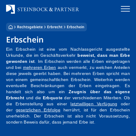
Zum
Inhalt
springen
Rechtsgebiete
Erbrecht
Erbschein
Startseite
Erbschein
Kanzlei
Ein Erbschein ist eine vom Nachlassgericht ausgestellte
Urkunde, die im Geschäftsverkehr
beweist, dass man Erbe
Team
geworden ist
. Im Erbschein werden alle Erben eingetragen
und bei
mehreren Erben
auch vermerkt, zu welchen Anteilen
diese jeweils geerbt haben. Bei mehreren Erben spricht man
Standorte
von einem gemeinschaftlichen Erbschein. Weiterhin werden
eventuelle Beschränkungen der Erben eingetragen. Es
Rechtsgebiete
handelt sich also um ein
Zeugnis über das eigene
Erbrecht
und die
Erbquote
der verschiedenen Miterben. Ob
die Erbenstellung aus einer
letztwilligen Verfügung
oder
Steuerberatung
der
gesetzlichen Erbfolge
herrührt, ist für den Erbschein
unerheblich. Der Erbschein ist also nicht Voraussetzung,
Stellenangebote
sondern Beweis dafür, dass jemand Erbe ist.