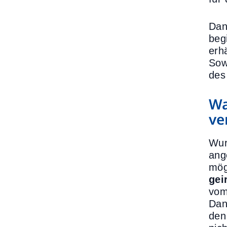
Dan
beg
erh
Sow
des
Wa
ve
Wur
ang
mög
gei
vom
Dan
de