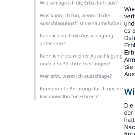
Wie schlage ich die Erbschaft aus?
Wie
Was kann ich tun, wenn ich die
ver
Ausschlagungsfrist versäumt habe?
und
es 
Kann ich auch die Ausschlagung
Daf
anfechten?
Erb
Erb
Kann ich trotz meiner Ausschlagung
Ann
noch den Pflichtteil verlangen?
Sie
Aus
Wer erbt, wenn ich ausschlage?
Kompetente Beratung durch unsere
Wi
Fachanwältin für Erbrecht
Die
der
hat
Nac
für