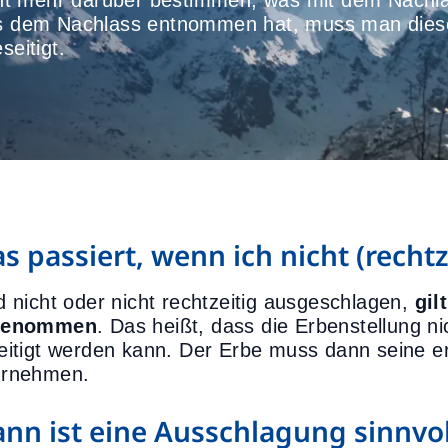
ht mehr darüber bestimmen, was mit dem Nachla
 dem Nachlass entnommen hat, muss man diese
seitigt.
s passiert, wenn ich nicht (rechtz
d nicht oder nicht rechtzeitig ausgeschlagen,
gil
genommen
. Das heißt, dass die Erbenstellung 
eitigt werden kann. Der Erbe muss dann seine er
rnehmen.
nn ist eine Ausschlagung sinnvol