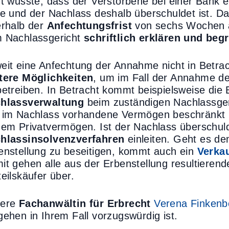
ht wusste, dass der Verstorbene bei einer Bank
te und der Nachlass deshalb überschuldet ist. 
erhalb der
Anfechtungsfrist
von sechs Wochen a
 Nachlassgericht
schriftlich erklären und beg
eit eine Anfechtung der Annahme nicht in Betra
tere Möglichkeiten
, um im Fall der Annahme d
betreiben. In Betracht kommt beispielsweise die
hlassverwaltung
beim zuständigen Nachlassger
 im Nachlass vorhandene Vermögen beschränkt u
nem Privatvermögen. Ist der Nachlass überschul
hlassinsolvenzverfahren
einleiten. Geht es de
enstellung zu beseitigen, kommt auch ein
Verkau
it gehen alle aus der Erbenstellung resultierend
teilskäufer über.
sere
Fachanwältin für Erbrecht
Verena Finkenb
gehen in Ihrem Fall vorzugswürdig ist.