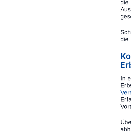
die
Aus
ges
Sch
die
Ko
Er
In 
Erb
Ver
Erf
Vor
Übe
abh