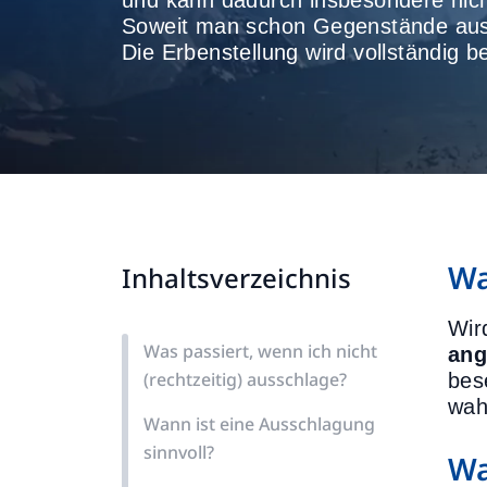
und kann dadurch insbesondere nic
Soweit man schon Gegenstände aus
Die Erbenstellung wird vollständig be
Wa
Inhaltsverzeichnis
Wir
Was passiert, wenn ich nicht
an
(rechtzeitig) ausschlage?
bes
wah
Wann ist eine Ausschlagung
sinnvoll?
Wa