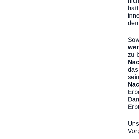
nic
hat
inn
dem
Sow
wei
zu 
Nac
das
sei
Nac
Erb
Dam
Erb
Un
Vor