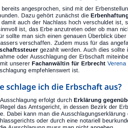
 bereits angesprochen, sind mit der Erbenstellung
bunden. Dazu gehört zunächst die
Erbenhaftun
 damit auch der Nachlass hoch verschuldet ist, 
sinnvoll ist, das Erbe anzutreten oder ob man nic
ür sollte man sich einen genauen Überblick über
lassers verschaffen. Zudem muss für das angef
schaftssteuer
gezahlt werden. Auch dies sollte 
ahme oder Ausschlagung der Erbschaft miteinb
 mit unserer
Fachanwältin für Erbrecht
Verena 
schlagung empfehlenswert ist.
e schlage ich die Erbschaft aus?
 Ausschlagung erfolgt durch
Erklärung gegenüb
 Regel das Amtsgericht, in dessen Bezirk der Erb
te. Dabei kann man die Ausschlagungserklärung 
hlassgerichts oder durch eine notariell beurkun
 die Ausschlagung muss man nicht angeben.