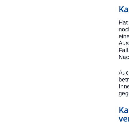
Ka
Hat
noc
ein
Aus
Fal
Nac
Auc
bet
Inn
geg
Ka
ve