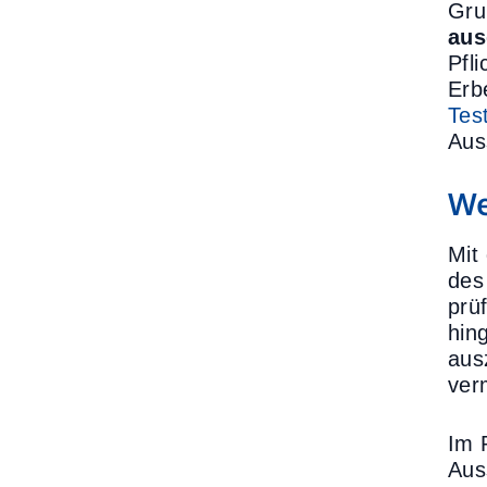
Gru
aus
Pfli
Erb
Tes
Aus
We
Mit
des 
prü
hin
aus
verm
Im 
Aus