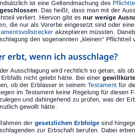
ndsätzlich ist eine Geltendmachung des
Pflichtt
geschlossen
. Das heißt, dass man mit der Aus
chtteil verliert. Hiervon gibt es
nur wenige Aus
en, die nur als Vorerbe eingesetzt sind oder ein
tamentsvollstrecker
akzeptieren müssten. Daneb
schlagung den sogenannten „kleinen“ Pflichtteil 
r erbt, wenn ich ausschlage?
 der Ausschlagung wird rechtlich so getan, als o
Erbfalls nicht gelebt hätte. Bei einer
gewillkürt
fen, ob der Erblasser in seinem
Testament
für di
gegen im Testament keine Regelung für diesen Fa
zulegen und dahingehend zu prüfen, was der Er
utlich gewollt hätte.
Rahmen der
gesetzlichen Erbfolge
sind hingege
schlagenden zur Erbschaft berufen. Dabei erbe