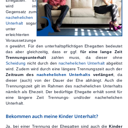
Ehegatten. Er
wird im
Gegensatz zum
nachehelichen
Unterhalt
sogar
unter
erleichterten
Voraussetzunge
n gewährt. Für den unterhaltspflichtigen Ehegatten bedeutet
das aber gleichzeitig, dass er ggf.
für eine lange Zeit
Trennungsunterhalt
zahlen muss, da dieser ohne
Scheidung
nicht durch den
nachehelichen U
nterhalt
abgelöst
wird. Zudem wird durch eine längere Trennungszeit auch der
Zeitraum des
nachehelichen Unterhalts
verlängert
, da
dieser (auch) von der Dauer der Ehe abhängt. Auch die
Trennungszeit gilt im Rahmen des nachehelichen Unterhalts
nämlich als Ehezeit. Der bedürftige Ehegatte erhält somit für
eine längere Zeit Trennungs- und/oder nachehelichen
Unterhalt.
Bekommen auch meine Kinder Unterhalt?
Ja, bei einer Trennung der Ehegatten sind auch die
Kinder