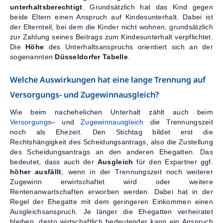
unterhaltsberechtigt
. Grundsätzlich hat das Kind gegen
beide Eltern einen Anspruch auf Kindesunterhalt. Dabei ist
der Elternteil, bei dem die Kinder nicht wohnen, grundsätzlich
zur Zahlung seines Beitrags zum Kindesunterhalt verpflichtet.
Die
Höhe
des Unterhaltsanspruchs orientiert sich an der
sogenannten
Düsseldorfer Tabelle
.
Welche Auswirkungen hat eine lange Trennung auf
Versorgungs- und Zugewinnausgleich?
Wie beim nachehelichen Unterhalt zählt auch beim
Versorgungs
– und
Zugewinnausgleich
die Trennungszeit
noch als Ehezeit. Den Stichtag bildet erst die
Rechtshängigkeit des Scheidungsantrags, also die Zustellung
des Scheidungsantrags an den anderen Ehegatten. Das
bedeutet, dass auch der
Ausgleich
für den Expartner ggf.
höher ausfällt
, wenn in der Trennungszeit noch weiterer
Zugewinn erwirtschaftet wird oder weitere
Rentenanwartschaften erworben werden. Dabei hat in der
Regel der Ehegatte mit dem geringeren Einkommen einen
Ausgleichsanspruch. Je länger die Ehegatten verheiratet
bleiben, desto wirtschaftlich bedeutender kann ein Anspruch