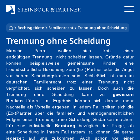
Zum
Inhalt
springen
Rechtsgebiete
Familienrecht
Trennung ohne Scheidung
Startseite
Trennung ohne Scheidung
Kanzlei
Manche Paare wollen sich trotz einer
endgültigen
Trennung
nicht scheiden lassen. Gründe dafür
Team
können beispielsweise gemeinsame Kinder, eine
freundschaftliche Beziehung zum (Ex-)Partner oder die Angst
vor hohen Scheidungskosten sein. Schließlich ist man im
Standorte
deutschen Familienrecht trotz einer Trennung nicht
verpflichtet, sich scheiden zu lassen. Doch auch die
Rechtsgebiete
Trennung ohne Scheidung kann zu
gewissen
Risiken
führen. Im Ergebnis können sich daraus mehr
Nachteile als Vorteile ergeben. In jedem Fall sollten sich die
Steuerberatung
(Ex-)Partner über die familien- und vermögensrechtlichen
Folgen einer Trennung ohne Scheidung Gedanken machen.
Stellenangebote
Für eine individuelle
Beratung
bezüglich der Frage, ob
eine
Scheidung
in Ihrem Fall ratsam ist, können Sie gerne
jederzeit auf uns zukommen. Auch schon
vor einer