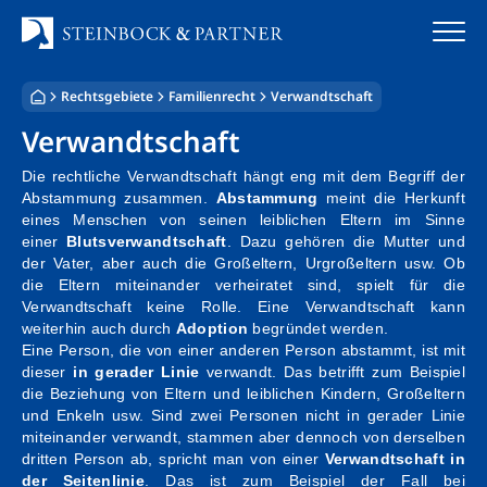
Zum
Inhalt
springen
Rechtsgebiete
Familienrecht
Verwandtschaft
Startseite
Verwandtschaft
Kanzlei
Die rechtliche Verwandtschaft hängt eng mit dem Begriff der
Abstammung zusammen.
Abstammung
meint die Herkunft
Team
eines Menschen von seinen leiblichen Eltern im Sinne
einer
Blutsverwandtschaft
. Dazu gehören die Mutter und
der Vater, aber auch die Großeltern, Urgroßeltern usw. Ob
Standorte
die Eltern miteinander verheiratet sind, spielt für die
Verwandtschaft keine Rolle. Eine Verwandtschaft kann
Rechtsgebiete
weiterhin auch durch
Adoption
begründet werden.
Eine Person, die von einer anderen Person abstammt, ist mit
dieser
in gerader Linie
verwandt. Das betrifft zum Beispiel
Steuerberatung
die Beziehung von Eltern und leiblichen Kindern, Großeltern
und Enkeln usw. Sind zwei Personen nicht in gerader Linie
Stellenangebote
miteinander verwandt, stammen aber dennoch von derselben
dritten Person ab, spricht man von einer
Verwandtschaft in
der Seitenlinie
. Das ist zum Beispiel der Fall bei