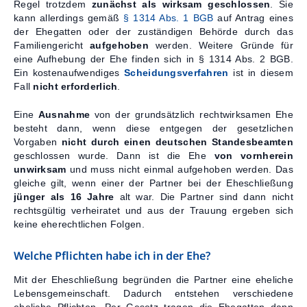
Regel trotzdem
zunächst als wirksam geschlossen
. Sie
kann allerdings gemäß
§ 1314 Abs. 1 BGB
auf Antrag eines
der Ehegatten oder der zuständigen Behörde durch das
Familiengericht
aufgehoben
werden. Weitere Gründe für
eine Aufhebung der Ehe finden sich in § 1314 Abs. 2 BGB.
Ein kostenaufwendiges
Scheidungsverfahren
ist in diesem
Fall
nicht erforderlich
.
Eine
Ausnahme
von der grundsätzlich rechtwirksamen Ehe
besteht dann, wenn diese entgegen der gesetzlichen
Vorgaben
nicht durch einen deutschen Standesbeamten
geschlossen wurde. Dann ist die Ehe
von vornherein
unwirksam
und muss nicht einmal aufgehoben werden. Das
gleiche gilt, wenn einer der Partner bei der Eheschließung
jünger als 16 Jahre
alt war. Die Partner sind dann nicht
rechtsgültig verheiratet und aus der Trauung ergeben sich
keine eherechtlichen Folgen.
Welche Pflichten habe ich in der Ehe?
Mit der Eheschließung begründen die Partner eine eheliche
Lebensgemeinschaft. Dadurch entstehen verschiedene
eheliche Pflichten. Per Gesetz tragen die Ehegatten dann