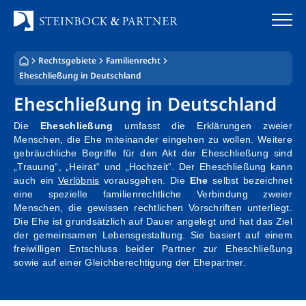
Zum
Inhalt
springen
Rechtsgebiete
Familienrecht
Startseite
Eheschließung in Deutschland
Eheschließung in Deutschland
Kanzlei
Die
Eheschließung
umfasst die Erklärungen zweier
Team
Menschen, die Ehe miteinander eingehen zu wollen. Weitere
gebräuchliche Begriffe für den Akt der Eheschließung sind
„Trauung“, „Heirat“ und „Hochzeit“. Der Eheschließung kann
Standorte
auch ein
Verlöbnis
vorausgehen. Die
Ehe
selbst bezeichnet
eine spezielle familienrechtliche Verbindung zweier
Rechtsgebiete
Menschen, die gewissen rechtlichen Vorschriften unterliegt.
Die Ehe ist grundsätzlich auf Dauer angelegt und hat das Ziel
Steuerberatung
der gemeinsamen Lebensgestaltung. Sie basiert auf einem
freiwilligen Entschluss beider Partner zur Eheschließung
sowie auf einer Gleichberechtigung der Ehepartner.
Stellenangebote