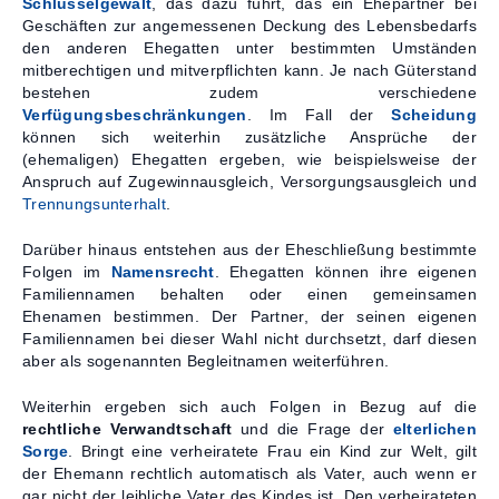
Schlüsselgewalt
, das dazu führt, das ein Ehepartner bei
Geschäften zur angemessenen Deckung des Lebensbedarfs
den anderen Ehegatten unter bestimmten Umständen
mitberechtigen und mitverpflichten kann. Je nach Güterstand
bestehen zudem verschiedene
Verfügungsbeschränkungen
. Im Fall der
Scheidung
können sich weiterhin zusätzliche Ansprüche der
(ehemaligen) Ehegatten ergeben, wie beispielsweise der
Anspruch auf Zugewinnausgleich, Versorgungsausgleich und
Trennungsunterhalt
.
Darüber hinaus entstehen aus der Eheschließung bestimmte
Folgen im
Namensrecht
. Ehegatten können ihre eigenen
Familiennamen behalten oder einen gemeinsamen
Ehenamen bestimmen. Der Partner, der seinen eigenen
Familiennamen bei dieser Wahl nicht durchsetzt, darf diesen
aber als sogenannten Begleitnamen weiterführen.
Weiterhin ergeben sich auch Folgen in Bezug auf die
rechtliche Verwandtschaft
und die Frage der
elterlichen
Sorge
. Bringt eine verheiratete Frau ein Kind zur Welt, gilt
der Ehemann rechtlich automatisch als Vater, auch wenn er
gar nicht der leibliche Vater des Kindes ist. Den verheirateten