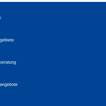
i
gebiete
beratung
nangebote