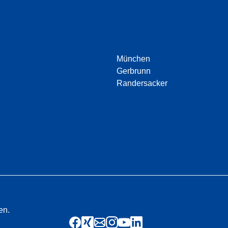
München
Gerbrunn
Randersacker
en.