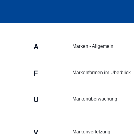
A
Marken - Allgemein
F
Markenformen im Überblick
U
Markenüberwachung
V
Markenverletzung