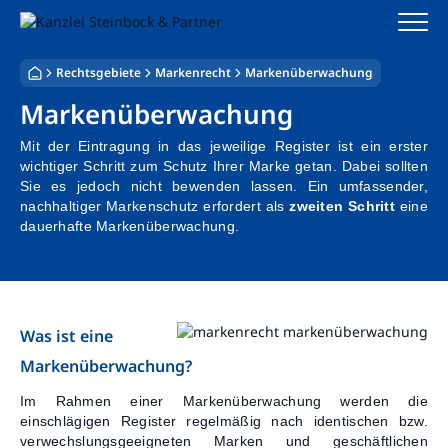
Zum
Inhalt
springen
Rechtsgebiete
Markenrecht
Markenüberwachung
Startseite
Markenüberwachung
Kanzlei
Mit der Eintragung in das jeweilige Register ist ein erster
wichtiger Schritt zum Schutz Ihrer Marke getan. Dabei sollten
Team
Sie es jedoch nicht bewenden lassen. Ein umfassender,
nachhaltiger Markenschutz erfordert als
zweiten Schritt
eine
dauerhafte Markenüberwachung.
Standorte
Rechtsgebiete
Steuerberatung
Was ist eine
Markenüberwachung?
Stellenangebote
Im Rahmen einer Markenüberwachung werden die
einschlägigen Register regelmäßig nach identischen bzw.
verwechslungsgeeigneten Marken und geschäftlichen