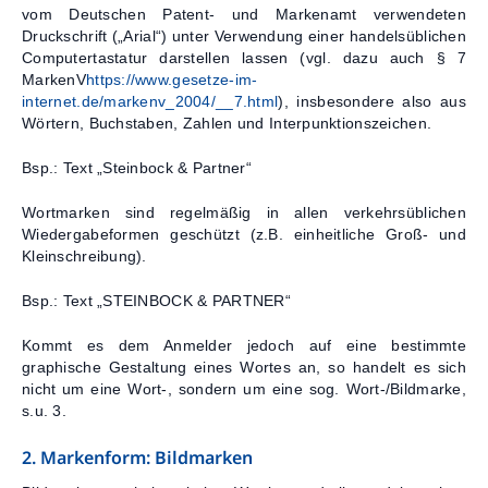
vom Deutschen Patent- und Markenamt verwendeten
Kontakt
Druckschrift („Arial“) unter Verwendung einer handelsüblichen
Computertastatur darstellen lassen (vgl. dazu auch § 7
MarkenV
https://www.gesetze-im-
internet.de/markenv_2004/__7.html
), insbesondere also aus
Wörtern, Buchstaben, Zahlen und Interpunktionszeichen.
Bsp.: Text „Steinbock & Partner“
Wortmarken sind regelmäßig in allen verkehrsüblichen
Wiedergabeformen geschützt (z.B. einheitliche Groß- und
Kleinschreibung).
Bsp.: Text „STEINBOCK & PARTNER“
Kommt es dem Anmelder jedoch auf eine bestimmte
graphische Gestaltung eines Wortes an, so handelt es sich
nicht um eine Wort-, sondern um eine sog. Wort-/Bildmarke,
s.u. 3.
2. Markenform: Bildmarken