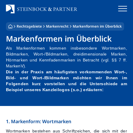
Zum
Inhalt
springen
Rechtsgebiete
Markenrecht
Markenformen im Überblick
Startseite
Markenformen im Überblick
Kanzlei
Als Markenformen kommen insbesondere Wortmarken,
Bildmarken, Wort-/Bildmarken, dreidimensionale Marken,
Team
Hörmarken und Kennfadenmarken in Betracht (vgl. §§ 7 ff.
MarkenV).
Die in der Praxis am häufigsten vorkommenden Wort-,
Standorte
Bild- und Wort-/Bildmarken möchten wir Ihnen im
Folgenden kurz vorstellen und die Unterschiede am
Rechtsgebiete
Beispiel unseres Kanzleilogos (s.o.) erläutern:
Steuerberatung
Stellenangebote
1. Markenform: Wortmarken
Wortmarken bestehen aus Schriftzeichen, die sich mit der