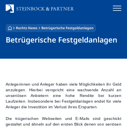
Zum
Inhalt
springen
Rechts News
Betrügerische Festgeldanlagen
Startseite
Betrügerische Festgeldanlagen
Kanzlei
Team
Standorte
Rechtsgebiete
Anlegerinnen und Anleger haben viele Möglichkeiten ihr Geld
anzulegen. Hierbei verspricht eine wachsende Anzahl an
unseriösen Anbietern eine hohe Rendite bei kurzen
Steuerberatung
Laufzeiten. Insbesondere bei Festgeldanlagen endet für viele
Anleger die Investition im Verlust ihres Ersparten.
Stellenangebote
Die trügerischen Webseiten und E-Mails sind geschickt
gestaltet und ähneln auf den ersten Blick denen von seriösen