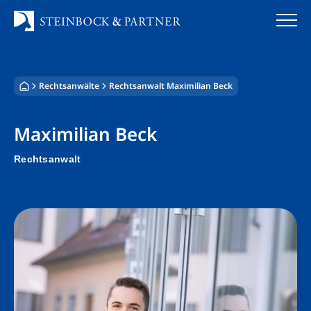
Zum
Inhalt
springen
Startseite
Rechtsanwälte
Rechtsanwalt Maximilian Beck
Kanzlei
Maximilian Beck
Team
Rechtsanwalt
Standorte
Rechtsgebiete
Steuerberatung
Stellenangebote