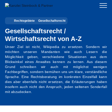
Zum
Inhalt
springen
Rechtsgebiete
Gesellschaftsrecht
Startseite
Gesellschaftsrecht /
Kanzlei
Wirtschaftsrecht von A-Z
Team
Unser Ziel ist nicht, Wikipedia zu ersetzen. Sondern wir
möchten unseren Mandanten wie auch Lesern die
Möglichkeit geben, verschiedene Situationen aus dem
Standorte
Blickwinkel eines Anwaltes kennen zu lernen. Aus diesem
Grund schreiben wir auch mit möglichst wenigen
Rechtsgebiete
Fachbegriffen, sondern bemühen uns um klare, verständliche
Sprache. Eine Rechtsberatung im konkreten Einzelfall kann
dies aber ebenfalls nicht ersetzen, die Erläuterungen haben
Steuerberatung
insofern auch nicht den Anspruch, jeden seltenen Sonderfall
mit abzudecken.
Stellenangebote