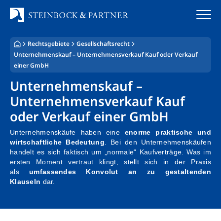
Zum
Inhalt
springen
Rechtsgebiete
Gesellschaftsrecht
Startseite
Unternehmenskauf – Unternehmensverkauf Kauf oder Verkauf
einer GmbH
Kanzlei
Unternehmenskauf –
Unternehmensverkauf Kauf
Team
oder Verkauf einer GmbH
Standorte
Unternehmenskäufe haben eine
enorme praktische und
wirtschaftliche Bedeutung
. Bei den Unternehmenskäufen
Rechtsgebiete
handelt es sich faktisch um „normale“ Kaufverträge. Was im
ersten Moment vertraut klingt, stellt sich in der Praxis
Steuerberatung
als
umfassendes Konvolut an zu gestaltenden
Klauseln
dar.
Stellenangebote