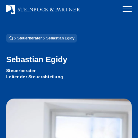
Zum
Inhalt
springen
Startseite
Steuerberater
Sebastian Egidy
Kanzlei
Sebastian Egidy
Team
Steuerberater
Standorte
Leiter der Steuerabteilung
Rechtsgebiete
Steuerberatung
Stellenangebote