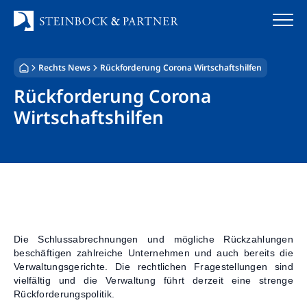
Zum
Inhalt
springen
Rechts News
Rückforderung Corona Wirtschaftshilfen
Startseite
Rückforderung Corona
Kanzlei
Wirtschaftshilfen
Team
Standorte
Rechtsgebiete
Steuerberatung
Die Schlussabrechnungen und mögliche Rückzahlungen
beschäftigen zahlreiche Unternehmen und auch bereits die
Verwaltungsgerichte. Die rechtlichen Fragestellungen sind
Stellenangebote
vielfältig und die Verwaltung führt derzeit eine strenge
Rückforderungspolitik.