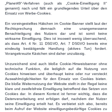
„Planet49“-Verfahren (auch als „Cookie-Einwilligung II“
Kontakt
genannt) nach und fällt ein grundlegendes Urteil über den
Einsatz von Werbe-Cookies.
Ein voreingestelltes Häkchen im Cookie‑Banner stellt laut der
Rechtsprechung demnach eine unangemessene
Benachteiligung des Nutzers dar und ist somit keine
wirksame Einwilligung. Dies ist insoweit wenig überraschend,
als dass Art. 4 Nr. 11 DSGVO, Art. 7 DSGVO bereits eine
eindeutig bestätigende Handlung (aktives Tun) fordert.
Vorangekreuzte Kästchen sind daher unzulässig.
Unzureichend sind auch bloße Cookie-Hinweisbanner ohne
technische Funktion, die lediglich auf die Nutzung von
Cookies hinweisen und überhaupt keine oder nur versteckt
Auswahlmöglichkeiten für den Einsatz von Cookies bieten.
Die bloße Weiternutzung der Website stellt in der Regel keine
klare und zweifelsfreie Einwilligung betreffend das Setzen von
Cookies dar. In diesem Kontext ist ferner wichtig, dass die
Datenverarbeitung erst erfolgen darf, nachdem der Nutzer
seine Einwilligung erteilt hat. Es verbietet sich also, bereits
beim Aufruf der Website einwilligungsbedürftige Cookies zu