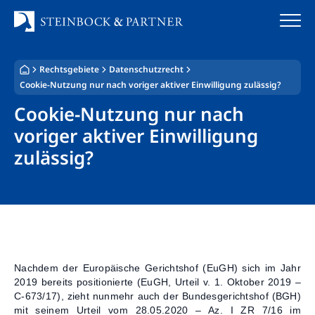
Zum
Inhalt
springen
Rechtsgebiete
Datenschutzrecht
Startseite
Cookie-Nutzung nur nach voriger aktiver Einwilligung zulässig?
Kanzlei
Cookie-Nutzung nur nach
voriger aktiver Einwilligung
Team
zulässig?
Standorte
Rechtsgebiete
Steuerberatung
Nachdem der Europäische Gerichtshof (EuGH) sich im Jahr
Stellenangebote
2019 bereits positionierte (EuGH, Urteil v. 1. Oktober 2019 –
C-673/17), zieht nunmehr auch der Bundesgerichtshof (BGH)
mit seinem Urteil vom 28.05.2020 – Az. I ZR 7/16 im