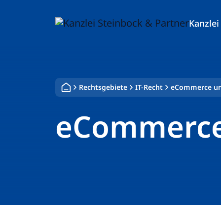
Zum
Inhalt
Kanzlei
springen
Rechtsgebiete
IT-Recht
eCommerce und
eCommerce 