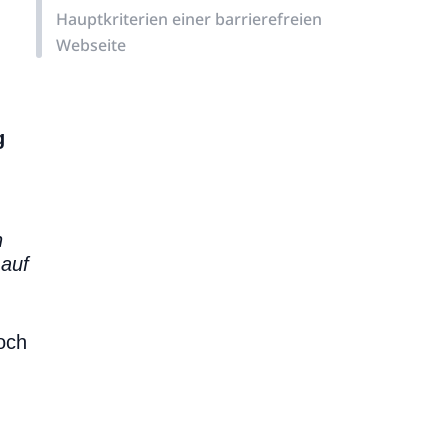
Hauptkriterien einer barrierefreien
Webseite
g
n
 auf
och