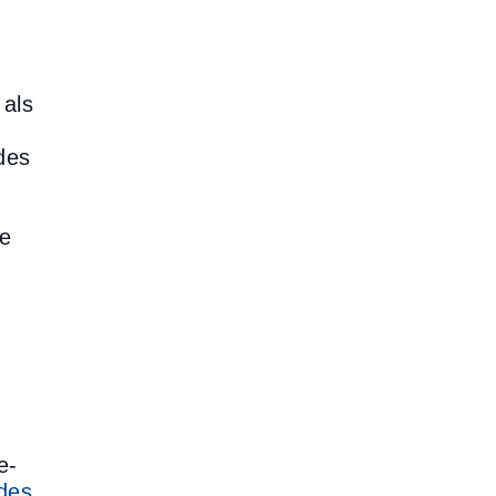
 als
des
ne
e-
 des