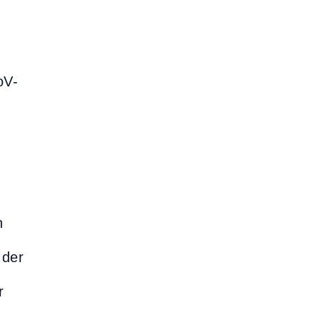
oV-
n
 der
t
r