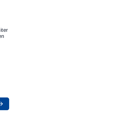
iter
en