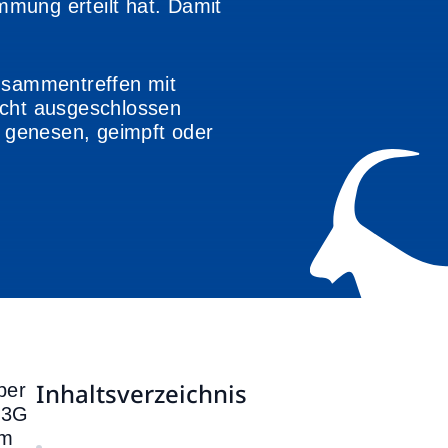
mung erteilt hat. Damit
Zusammentreffen mit
icht ausgeschlossen
s genesen, geimpft oder
Inhaltsverzeichnis
ber
 3G
am