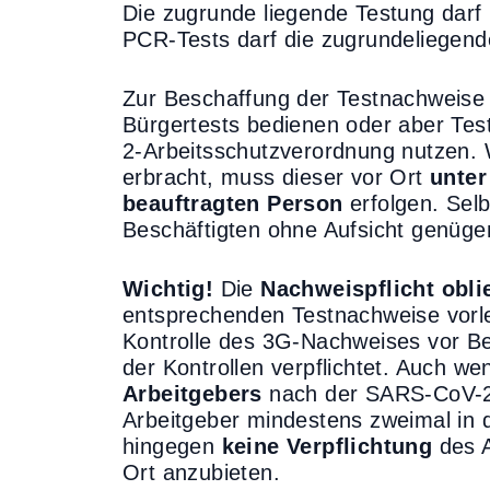
Die zugrunde liegende Testung darf
PCR-Tests darf die zugrundeliegend
Zur Beschaffung der Testnachweise 
Bürgertests bedienen oder aber Te
2-Arbeitsschutzverordnung nutzen. 
erbracht, muss dieser vor Ort
unter
beauftragten Person
erfolgen. Sel
Beschäftigten ohne Aufsicht genügen
Wichtig!
Die
Nachweispflicht obli
entsprechenden Testnachweise vorleg
Kontrolle des 3G-Nachweises vor Be
der Kontrollen verpflichtet. Auch we
Arbeitgebers
nach der SARS-CoV-2-
Arbeitgeber mindestens zweimal in 
hingegen
keine Verpflichtung
des A
Ort anzubieten.