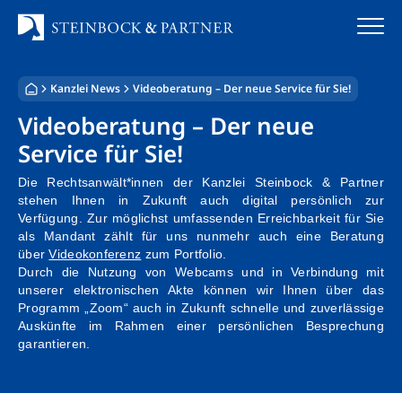
Zum
Inhalt
springen
Kanzlei News
Videoberatung – Der neue Service für Sie!
Startseite
Videoberatung – Der neue
Kanzlei
Service für Sie!
Team
Die Rechtsanwält*innen der Kanzlei Steinbock & Partner
stehen Ihnen in Zukunft auch digital persönlich zur
Verfügung. Zur möglichst umfassenden Erreichbarkeit für Sie
Standorte
als Mandant zählt für uns nunmehr auch eine Beratung
über
Videokonferenz
zum Portfolio.
Rechtsgebiete
Durch die Nutzung von Webcams und in Verbindung mit
unserer elektronischen Akte können wir Ihnen über das
Steuerberatung
Programm „Zoom“ auch in Zukunft schnelle und zuverlässige
Auskünfte im Rahmen einer persönlichen Besprechung
garantieren.
Stellenangebote