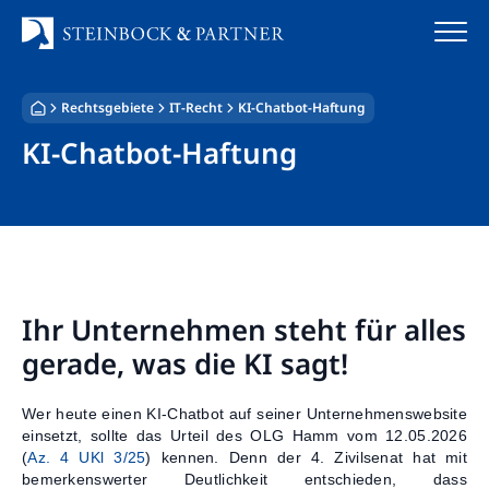
Zum
Inhalt
springen
Rechtsgebiete
IT-Recht
KI-Chatbot-Haftung
Startseite
KI-Chatbot-Haftung
Kanzlei
Team
Standorte
Ihr Unternehmen steht für alles
Rechtsgebiete
gerade, was die KI sagt!
Steuerberatung
Wer heute einen KI-Chatbot auf seiner Unternehmenswebsite
Stellenangebote
einsetzt, sollte das Urteil des OLG Hamm vom 12.05.2026
(
Az. 4 UKl 3/25
) kennen. Denn der 4. Zivilsenat hat mit
bemerkenswerter Deutlichkeit entschieden, dass