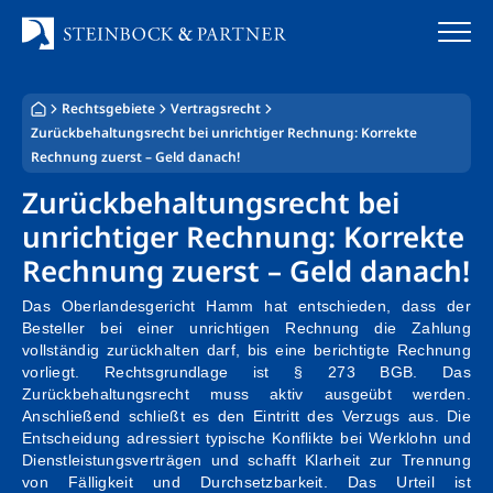
Zum
Inhalt
springen
Rechtsgebiete
Vertragsrecht
Startseite
Zurückbehaltungsrecht bei unrichtiger Rechnung: Korrekte
Rechnung zuerst – Geld danach!
Kanzlei
Zurückbehaltungsrecht bei
Team
unrichtiger Rechnung: Korrekte
Rechnung zuerst – Geld danach!
Standorte
Das Oberlandesgericht Hamm hat entschieden, dass der
Rechtsgebiete
Besteller bei einer unrichtigen Rechnung die Zahlung
vollständig zurückhalten darf, bis eine berichtigte Rechnung
vorliegt. Rechtsgrundlage ist § 273 BGB. Das
Steuerberatung
Zurückbehaltungsrecht muss aktiv ausgeübt werden.
Anschließend schließt es den Eintritt des Verzugs aus. Die
Stellenangebote
Entscheidung adressiert typische Konflikte bei Werklohn und
Dienstleistungsverträgen und schafft Klarheit zur Trennung
von Fälligkeit und Durchsetzbarkeit. Das Urteil ist