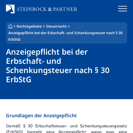
Zum
Inhalt
springen
Rechtsgebiete
Steuerrecht
Startseite
Anzeigepflicht bei der Erbschaft- und Schenkungsteuer nach § 30
ErbStG
Kanzlei
Anzeigepflicht bei der
Erbschaft- und
Team
Schenkungsteuer nach § 30
Standorte
ErbStG
Rechtsgebiete
Steuerberatung
Grundlagen der Anzeigepflicht
Stellenangebote
Gemäß § 30 Erbschaftsteuer- und Schenkungsteuergesetz
(ErbStG) besteht eine Anzeigepflicht, wenn man eine