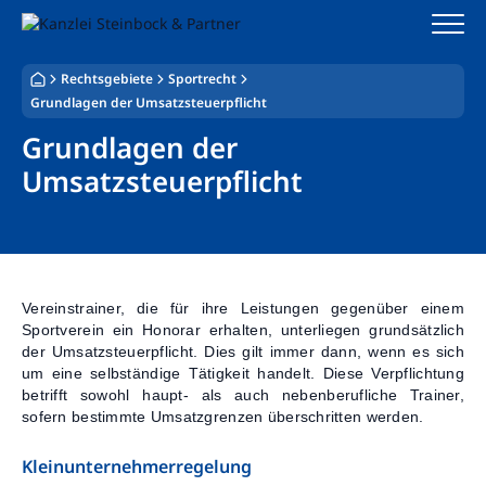
Zum
Inhalt
springen
Rechtsgebiete
Sportrecht
Startseite
Grundlagen der Umsatzsteuerpflicht
Grundlagen der
Kanzlei
Umsatzsteuerpflicht
Team
Standorte
Rechtsgebiete
Vereinstrainer, die für ihre Leistungen gegenüber einem
Sportverein ein Honorar erhalten, unterliegen grundsätzlich
der Umsatzsteuerpflicht. Dies gilt immer dann, wenn es sich
Steuerberatung
um eine selbständige Tätigkeit handelt. Diese Verpflichtung
betrifft sowohl haupt- als auch nebenberufliche Trainer,
Stellenangebote
sofern bestimmte Umsatzgrenzen überschritten werden.
Kleinunternehmerregelung