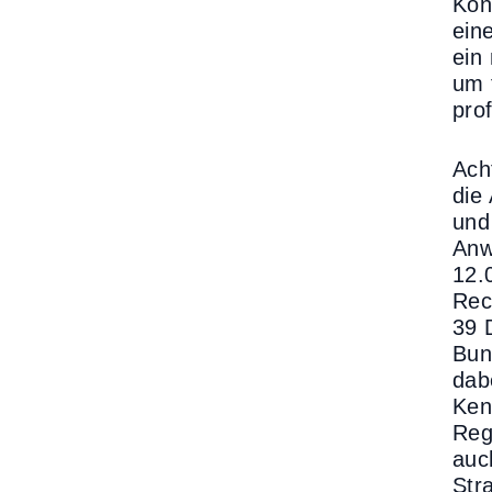
Kon
ein
ein
um 
pro
Ach
die
und
Anw
12.
Rec
39 
Bun
dab
Ken
Reg
auc
Str