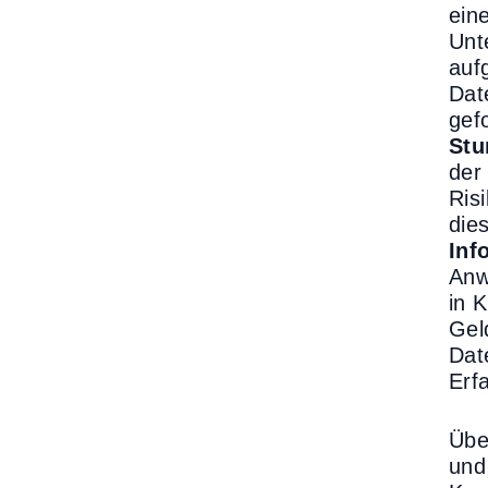
ein
Unt
auf
Dat
gef
Stu
der
Ris
die
Inf
Anw
in 
Gel
Dat
Erf
Übe
und