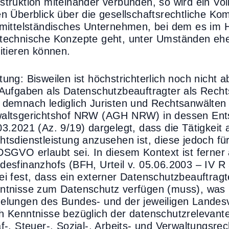
struktion miteinander verbunden, so wird ein Voll
en Überblick über die gesellschaftsrechtliche Ko
 mittelständisches Unternehmen, bei dem es im H
technische Konzepte geht, unter Umständen ehe
fitieren können.
tung: Bisweilen ist höchstrichterlich noch nicht
 Aufgaben als Datenschutzbeauftragter als Rechtsd
 demnach lediglich Juristen und Rechtsanwälten 
altsgerichtshof NRW (AGH NRW) in dessen Ents
03.2021 (Az. 9/19) dargelegt, dass die Tätigkeit 
htsdienstleistung anzusehen ist, diese jedoch fü
DSGVO erlaubt sei. In diesem Kontext ist ferner
desfinanzhofs (BFH, Urteil v. 05.06.2003 – IV R 
ei fest, dass ein externer Datenschutzbeauftragt
ntnisse zum Datenschutz verfügen (muss), was ni
elungen des Bundes- und der jeweiligen Landesv
h Kenntnisse bezüglich der datenschutzrelevanten
af-, Steuer-, Sozial-, Arbeits- und Verwaltungsrec