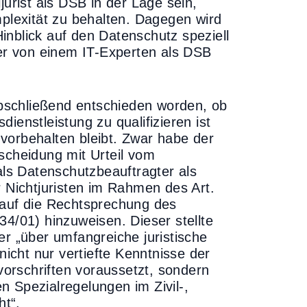
jurist als DSB in der Lage sein,
mplexität zu behalten. Dagegen wird
inblick auf den Datenschutz speziell
r von einem IT-Experten als DSB
 abschließend entschieden worden, ob
ienstleistung zu qualifizieren ist
vorbehalten bleibt. Zwar habe der
cheidung mit Urteil vom
als Datenschutzbeauftragter als
r Nichtjuristen im Rahmen des Art.
 auf die Rechtsprechung des
34/01) hinzuweisen. Dieser stellte
er „über umfangreiche juristische
cht nur vertiefte Kenntnisse der
orschriften voraussetzt, sondern
 Spezialregelungen im Zivil-,
ht“.