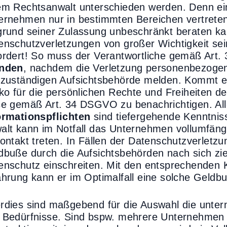
em Rechtsanwalt unterschieden werden. Denn ei
ernehmen nur in bestimmten Bereichen vertrete
grund seiner Zulassung unbeschränkt beraten kan
enschutzverletzungen von großer Wichtigkeit sein
ordert! So muss der Verantwortliche gemäß Art
nden
, nachdem die Verletzung personenbezogen
 zuständigen Aufsichtsbehörde melden. Kommt e
iko für die persönlichen Rechte und Freiheiten d
se gemäß Art. 34 DSGVO zu benachrichtigen. All
ormationspflichten
sind tiefergehende Kenntnis
alt kann im Notfall das Unternehmen vollumfäng
Kontakt treten. In Fällen der Datenschutzverlet
dbuße durch die Aufsichtsbehörden nach sich zie
enschutz einschreiten. Mit den entsprechenden 
ahrung kann er im Optimalfall eine solche Geld
rdies sind maßgebend für die Auswahl die unter
 Bedürfnisse. Sind bspw. mehrere Unternehmen 