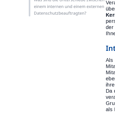
Ver
einem internen und einem externen
übe
Datenschutzbeauftragten?
Ker
per
der
Ihn
In
Als
Mit
Mit
ebe
ihr
Da 
ver
Gru
als