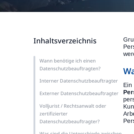
Inhaltsverzeichnis
Gru
Per
wer
Wann benötige ich einen
Datenschutzbeauftragten?
Wa
Interner Datenschutzbeauftragter
Ein
Per
Externer Datenschutzbeauftragter
per
Volljurist / Rechtsanwalt oder
Kun
zertifizierter
Arb
Per
Datenschutzbeauftragter?
Was sind die Unterschiede zwischen