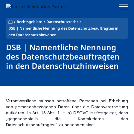
Zum
Inhalt
springen
Rechtsgebiete
Datenschutzrecht
Startseite
DSB | Namentliche Nennung des Datenschutzbeauftragten in
den Datenschutzhinweisen
Kanzlei
DSB | Namentliche Nennung
des Datenschutzbeauftragten
Team
in den Datenschutzhinweisen
Standorte
Rechtsgebiete
Steuerberatung
Verantwortliche müssen betroffene Personen bei Erhebung
von personenbezogenen Daten über die Datenverarbeitung
Stellenangebote
aufklären. In Art. 13 Abs. 1 lit. b) DSGVO ist festgelegt, dass
„gegebenenfalls die Kontaktdaten des
Datenschutzbeauftragten“ zu benennen sind.