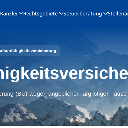
Kanzlei
Rechtsgebiete
Steuerberatung
Stellen
ufsunfähigkeitsversicherung
higkeitsversich
rung (BU) wegen angeblicher „arglistiger Täusch