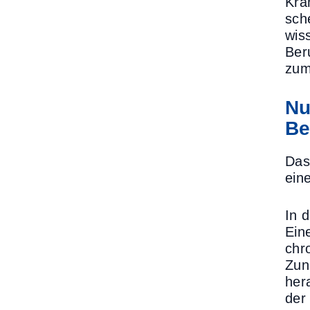
Kra
sch
wis
Ber
zum
Nu
Be
Das
ein
In 
Ein
chr
Zun
her
der