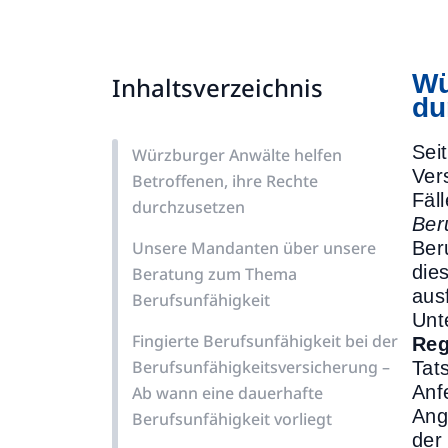
Wü
Inhaltsverzeichnis
du
Sei
Würzburger Anwälte helfen
Ver
Betroffenen, ihre Rechte
Fäl
durchzusetzen
Ber
Unsere Mandanten über unsere
Ber
die
Beratung zum Thema
aus
Berufsunfähigkeit
Unt
Fingierte Berufsunfähigkeit bei der
Reg
Berufsunfähigkeitsversicherung –
Tat
Anf
Ab wann eine dauerhafte
Ang
Berufsunfähigkeit vorliegt
der 