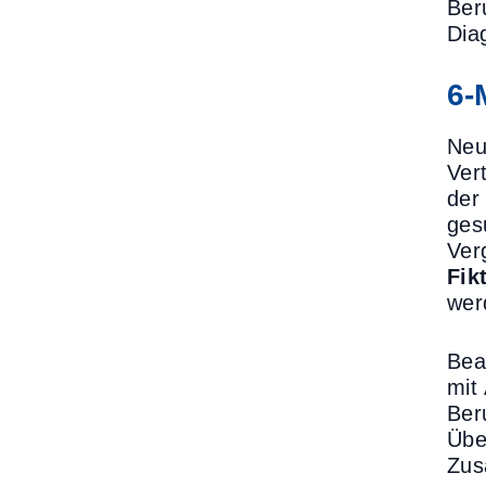
Ber
Dia
6-
Neu
Ver
der
ges
Ver
Fik
wer
Bea
mit
Ber
Übe
Zus