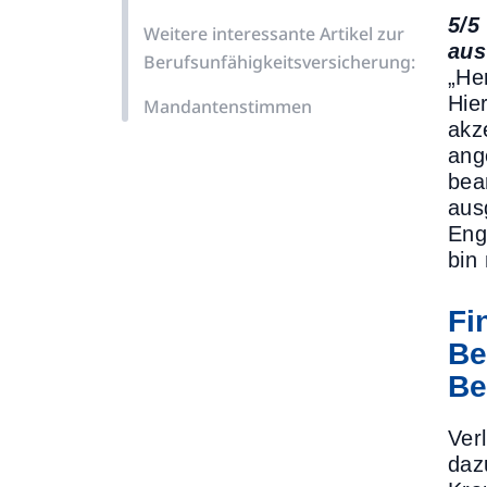
5/5
Weitere interessante Artikel zur
aus
Berufsunfähigkeitsversicherung:
„He
Hie
Mandantenstimmen
akz
ang
bea
aus
Eng
bin
Fi
Be
Be
Ver
daz