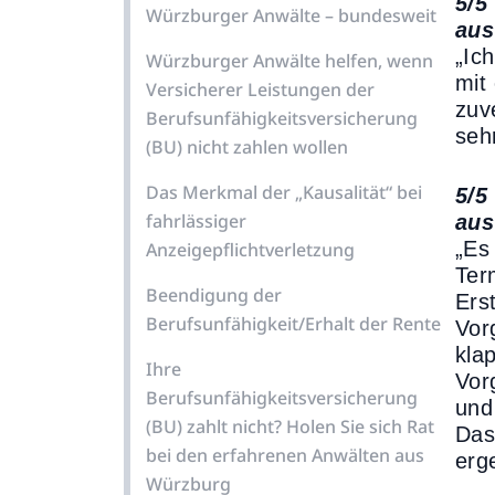
5/5
Würzburger Anwälte – bundesweit
aus
„Ic
Würzburger Anwälte helfen, wenn
mit
Versicherer Leistungen der
zuv
Berufsunfähigkeitsversicherung
seh
(BU) nicht zahlen wollen
Das Merkmal der „Kausalität“ bei
5/5
fahrlässiger
aus
„Es
Anzeigepflichtverletzung
Ter
Beendigung der
Ers
Berufsunfähigkeit/Erhalt der Rente
Vor
kla
Ihre
Vor
Berufsunfähigkeitsversicherung
und
(BU) zahlt nicht? Holen Sie sich Rat
Das
bei den erfahrenen Anwälten aus
erg
Würzburg