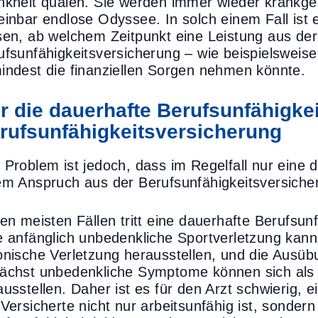
nkheit quälen. Sie werden immer wieder krankge
einbar endlose Odyssee. In solch einem Fall ist 
sen, ab welchem Zeitpunkt eine Leistung aus der
ufsunfähigkeitsversicherung – wie beispielsweise
indest die finanziellen Sorgen nehmen könnte.
r die dauerhafte Berufsunfähigkeit
rufsunfähigkeitsversicherung
 Problem ist jedoch, dass im Regelfall nur eine 
em Anspruch aus der Berufsunfähigkeitsversicher
den meisten Fällen tritt eine dauerhafte Berufsun
e anfänglich unbedenkliche Sportverletzung kann 
onische Verletzung herausstellen, und die Ausüb
ächst unbedenkliche Symptome können sich als
ausstellen. Daher ist es für den Arzt schwierig, 
 Versicherte nicht nur arbeitsunfähig ist, sonder