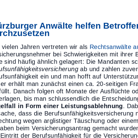
rzburger Anwälte helfen Betroffe
rchzusetzen
t vielen Jahren vertreten wir als
Rechtsanwälte a
sicherungsnehmer bei Schwierigkeiten mit ihrer 
le sind häufig ähnlich gelagert: Die Mandanten sc
ufsunfähigkeitsversicherung
ab und zahlen zuverlä
ufsunfähigkeit ein und man hofft auf Unterstütz
ser erhält man zunächst einen ca. 20-seitigen F
füllt. Danach folgen oft Monate der Ausflüchte 
erlagen, bis man schlussendlich die Entscheidun
elfall in Form einer Leistungsablehnung
. Dab
sache, dass die Berufsunfähigkeitsversicherung nic
echtung wegen arglistiger Täuschung oder einem R
aben beim Versicherungsantrag gemacht wurden. 
Eintritt der Berufsunfähigkeit für die Versicheru