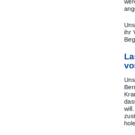
wer
ang
Uns
ihr
Beg
La
vo
Uns
Ber
Kra
das
wil
zus
hol