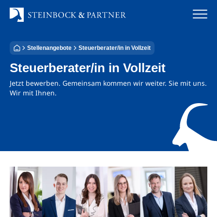
Zum
Inhalt
springen
Stellenangebote
Steuerberater/in in Vollzeit
Startseite
Steuerberater/in in Vollzeit
Kanzlei
Jetzt bewerben. Gemeinsam kommen wir weiter. Sie mit uns.
Wir mit Ihnen.
Team
Standorte
Rechtsgebiete
Steuerberatung
Stellenangebote