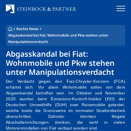
Zum
Inhalt
springen
Rechts News
Startseite
Abgasskandal bei Fiat: Wohnmobile und Pkw stehen unter
Manipulationsverdacht
Kanzlei
Abgasskandal bei Fiat:
Team
Wohnmobile und Pkw stehen
unter Manipulationsverdacht
Standorte
Der Verdacht gegen den Fiat-Chrysler-Konzern (FCA)
Rechtsgebiete
erhärtet sich. Vor allem Wohnmobile sollen von dem
Abgasskandal betroffen sein. Im Oktober und November
2020 wurden beim Emissions-Kontroll-Institut (EKI) der
Steuerberatung
Deutschen Umwelthilfe (DUH) zwei Reisemobile getestet,
welche beide die Grenzwerte im normalen Straßenbetrieb
Stellenangebote
überschritten. Dahinter könnten illegale
Abschalteinrichtungen stecken, die wohl in vielen
Motorenmodellen von Fiat verbaut worden sind.