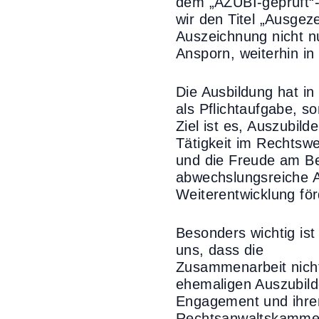
dem „AZUBI-geprüft“-S
wir den Titel „Ausgez
Auszeichnung nicht n
Ansporn, weiterhin in
Die Ausbildung hat in
als Pflichtaufgabe, s
Ziel ist es, Auszubil
Tätigkeit im Rechtswe
und die Freude am Be
abwechslungsreiche A
Weiterentwicklung för
Besonders wichtig ist
uns, dass die
Zusammenarbeit nicht
ehemaligen Auszubilde
Engagement und ihrer
Rechtsanwaltskammer 